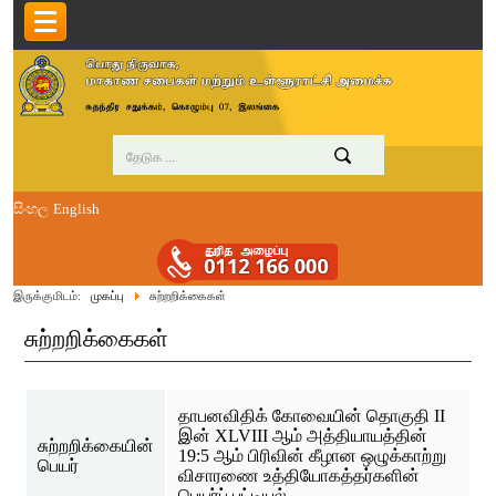
සිංහල
English
இருக்குமிடம்:
முகப்பு
சுற்றறிக்கைகள்
சுற்றறிக்கைகள்
தாபனவிதிக் கோவையின் தொகுதி II
இன் XLVIII ஆம் அத்தியாயத்தின்
சுற்றறிக்கையின்
19:5 ஆம் பிரிவின் கீழான ஒழுக்காற்று
பெயர்
விசாரணை உத்தியோகத்தர்களின்
பெயர்ப் பட்டியல்