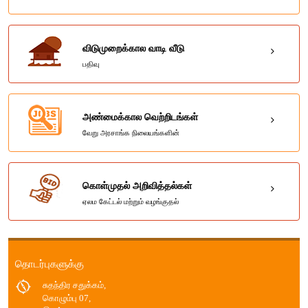
விடுமுறைக்கால வாடி வீடு
பதிவு
அண்மைக்கால வெற்றிடங்கள்
வேறு அரசாங்க நிலையங்களின்
கொள்முதல் அறிவித்தல்கள்
ஏலம கேட்டல் மற்றும் வழங்குதல்
தொடர்புகளுக்கு
சுதந்திர சதுக்கம்,
கொழும்பு 07,