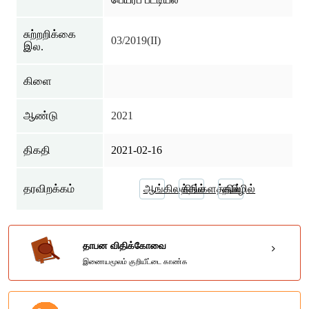
சுற்றறிக்கை
03/2019(II)
இல.
கிளை
ஆண்டு
2021
திகதி
2021-02-16
தரவிறக்கம்
ஆங்கிலத்தில்
சிங்களத்தில்
தமிழில்
தாபன விதிக்கோவை
இணையமூலம் குறியீட்டை காண்க