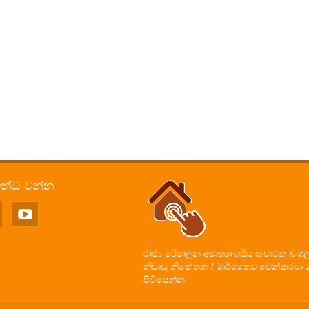
බන්ධ වන්න
රාජ්‍ය පරිපාලන අමාත්‍යාංශයීය සංචාරක බංග
නිවාඩු නිකේතන / මාර්ගගතව වෙන්කරවා 
පිවිසෙන්න