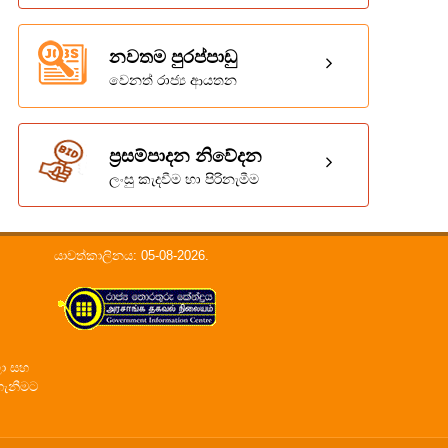
නවතම පුරප්පාඩු
වෙනත් රාජ්‍ය ආයතන
ප්‍රසම්පාදන නිවේදන
ලංසු කැදවීම හා පිරිනැමීම
යාවත්කාලිනය: 05-08-2026.
ලා සහ
ගැනීමට