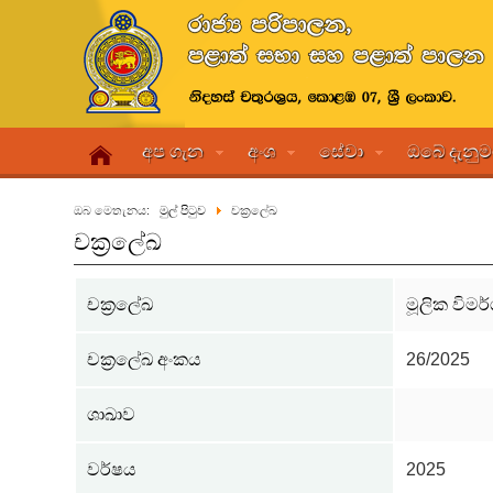
අප ගැන
අංශ
සේවා
ඔබේ දැනු
ඔබ මෙතැනය:
මුල් පිටුව
චක්‍රලේඛ
චක්‍රලේඛ
චක්‍රලේඛ
මූලික විමර
චක්‍රලේඛ අංකය
26/2025
ශාඛාව
වර්ෂය
2025