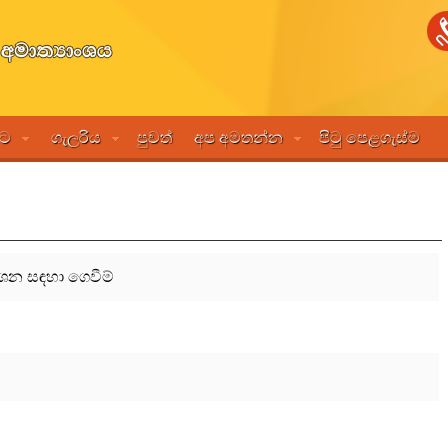
මට
ගැලරිය
පුවත්
අප අමතන්න
පිටු පෙළගැස්ම
්ශන සඳහා ගෙවීම්