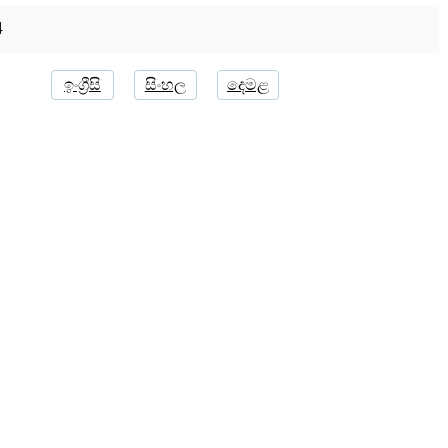
4
ඉංග්‍රීසි
සිංහල
දෙමළ