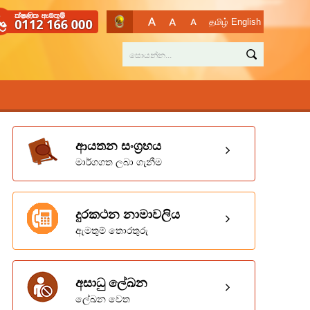
தமிழ்
English
ආයතන සංග්‍රහය
මාර්ගගත ලබා ගැනීම
දුරකථන නාමාවලිය
ඇමතුම් තොරතුරු
අසාධු ලේඛන
ලේඛන වෙත