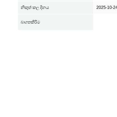
නිකුත් කල දිනය
2025-10-2
බාගතකිරීම