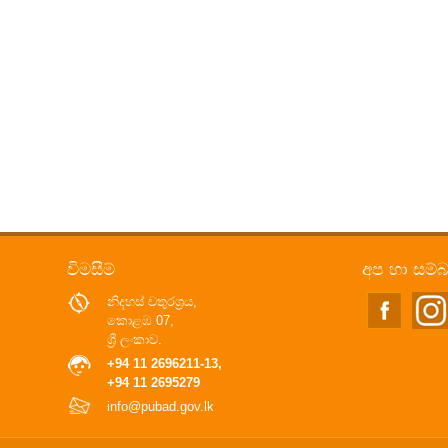
විමසීම්
අප හා සම්
නිදහස් චතුරශ්‍රය,
කොළඹ 07,
ශ්‍රී ලංකාව.
+94 11 2696211-13,
+94 11 2695279
info@pubad.gov.lk