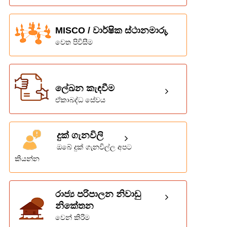
MISCO / වාර්ෂික ස්ථානමාරු
වෙත පිවිසීම
ලේඛන කැඳවීම
ඒකාබද්ධ සේවය
දුක් ගැනවිලි
ඔබේ දුක් ගැනවිල්ල අපට
කියන්න
රාජ්‍ය පරිපාලන නිවාඩු
නිකේතන
වෙන් කිරිම