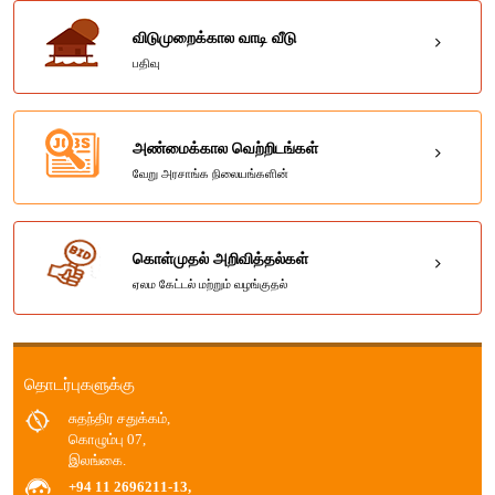
விடுமுறைக்கால வாடி வீடு
பதிவு
அண்மைக்கால வெற்றிடங்கள்
வேறு அரசாங்க நிலையங்களின்
கொள்முதல் அறிவித்தல்கள்
ஏலம கேட்டல் மற்றும் வழங்குதல்
தொடர்புகளுக்கு
சுதந்திர சதுக்கம்,
கொழும்பு 07,
இலங்கை.
+94 11 2696211-13,