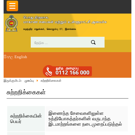
සිංහල
English
இருக்குமிடம்:
முகப்பு
சுற்றறிக்கைகள்
சுற்றறிக்கைகள்
இணைந்த சேவைகளிலுள்ள
சுற்றறிக்கையின்
உத்தியோகத்தர்களின் வருடாந்த
பெயர்
இடமாற்றங்களை நடைமுறைப்படுத்தல்