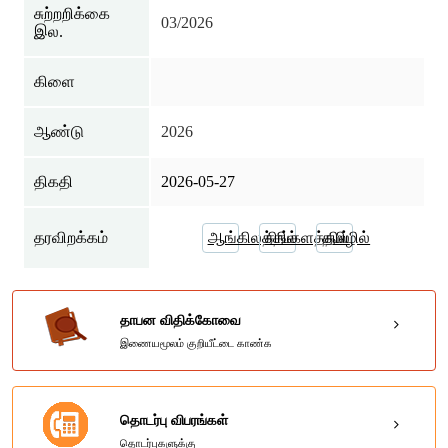
சுற்றறிக்கை
03/2026
இல.
கிளை
ஆண்டு
2026
திகதி
2026-05-27
தரவிறக்கம்
ஆங்கிலத்தில்
சிங்களத்தில்
தமிழில்
தாபன விதிக்கோவை
இணையமூலம் குறியீட்டை காண்க
தொடர்பு விபரங்கள்
தொடர்புகளுக்கு