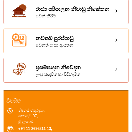
රාජ්‍ය පරිපාලන නිවාඩු නිකේතන
වෙන් කිරිම
නවතම පුරප්පාඩු
වෙනත් රාජ්‍ය ආයතන
ප්‍රසම්පාදන නිවේදන
ලංසු කැදවීම හා පිරිනැමීම
විමසීම්
නිදහස් චතුරශ්‍රය,
කොළඹ 07,
ශ්‍රී ලංකාව.
+94 11 2696211-13,