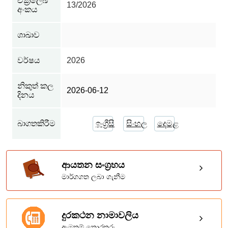
චක්‍රලේඛ
13/2026
අංකය
ශාඛාව
වර්ෂය
2026
නිකුත් කල
2026-06-12
දිනය
බාගතකිරීම
ඉංග්‍රීසි
සිංහල
දෙමළ
ආයතන සංග්‍රහය
මාර්ගගත ලබා ගැනීම
දුරකථන නාමාවලිය
ඇමතුම් තොරතුරු