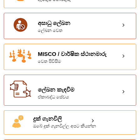
අසාධු ලේඛන
ලේඛන වෙත
MISCO / වාර්ෂික ස්ථානමාරු
වෙත පිවිසීම
ලේඛන කැඳවීම
ඒකාබද්ධ සේවය
දුක් ගැනවිලි
ඔබේ දුක් ගැනවිල්ල අපට කියන්න