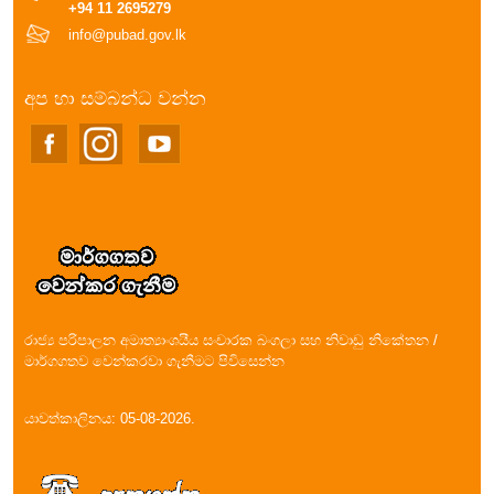
+94 11 2695279
info@pubad.gov.lk
අප හා සම්බන්ධ වන්න
රාජ්‍ය පරිපාලන අමාත්‍යාංශයීය සංචාරක බංගලා සහ නිවාඩු නිකේතන /
මාර්ගගතව වෙන්කරවා ගැනීමට පිවිසෙන්න
යාවත්කාලිනය: 05-08-2026.