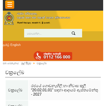
தமிழ்
English
ඔබ මෙතැනය:
මුල් පිටුව
චක්‍රලේඛ
චක්‍රලේඛ
රජයේ ගොඩනැඟිලි හා නිවාස කුලී
චක්‍රලේඛ
“20.02.01.01” සඳහා ආදායම් ඇස්තමේන්තු
- 2027