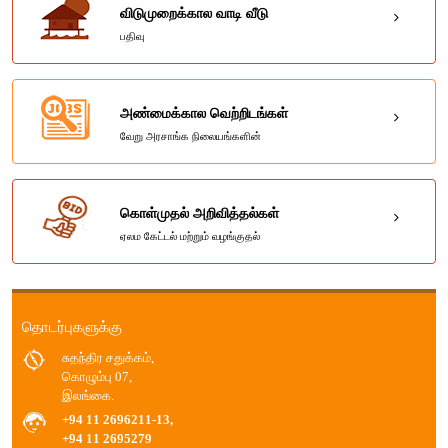
விடுமுறைக்கால வாடி வீடு
பதிவு
அண்மைக்கால வெற்றிடங்கள்
வேறு அரசாங்க நிலையங்களின்
கொள்முதல் அறிவித்தல்கள்
ஏலம கேட்டல் மற்றும் வழங்குதல்
தொடர்புகளுக்கு
சுதந்திர சதுக்கம்,
கொழும்பு 07,
இலங்கை.
+94 11 2696211-13,
+94 11 2695279