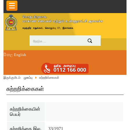
සිංහල
English
இருக்குமிடம்:
முகப்பு
சுற்றறிக்கைகள்
சுற்றறிக்கைகள்
சுற்றறிக்கையின்
பெயர்
சுற்றறிக்கை இல.
33/1971