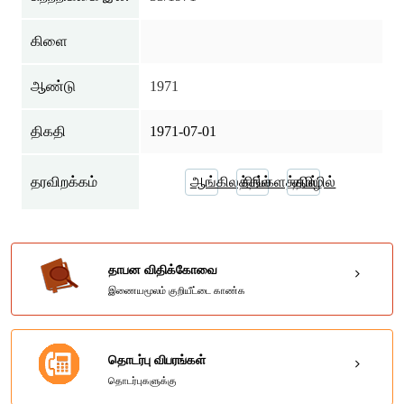
கிளை
ஆண்டு
1971
திகதி
1971-07-01
தரவிறக்கம்
ஆங்கிலத்தில்
சிங்களத்தில்
தமிழில்
தாபன விதிக்கோவை
இணையமூலம் குறியீட்டை காண்க
தொடர்பு விபரங்கள்
தொடர்புகளுக்கு