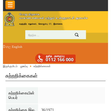
සිංහල
English
இருக்குமிடம்:
முகப்பு
சுற்றறிக்கைகள்
சுற்றறிக்கைகள்
சுற்றறிக்கையின்
பெயர்
சுற்றறிக்கை இல.
36/1971