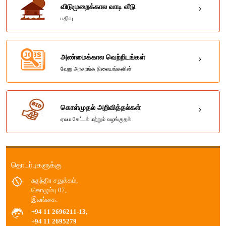
விடுமுறைக்கால வாடி வீடு
பதிவு
அண்மைக்கால வெற்றிடங்கள்
வேறு அரசாங்க நிலையங்களின்
கொள்முதல் அறிவித்தல்கள்
ஏலம கேட்டல் மற்றும் வழங்குதல்
தொடர்புகளுக்கு
சுதந்திர சதுக்கம்,
கொழும்பு 07,
இலங்கை.
+94 11 2696211-13,
+94 11 2695279