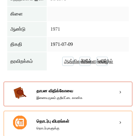
கிளை
ஆண்டு
1971
திகதி
1971-07-09
தரவிறக்கம்
ஆங்கிலத்தில்
சிங்களத்தில்
தமிழில்
தாபன விதிக்கோவை
இணையமூலம் குறியீட்டை காண்க
தொடர்பு விபரங்கள்
தொடர்புகளுக்கு