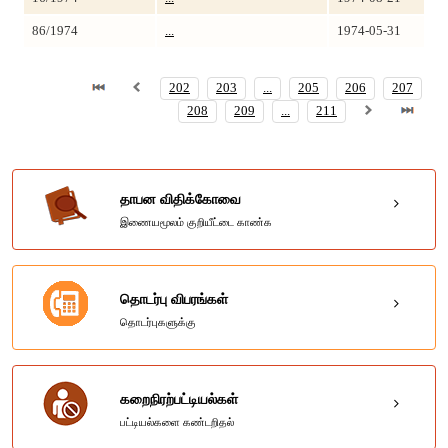
86/1974
...
1974-05-31
202
203
...
205
206
207
208
209
...
211
தாபன விதிக்கோவை
இணையமூலம் குறியீட்டை காண்க
தொடர்பு விபரங்கள்
தொடர்புகளுக்கு
கறைநிரற்பட்டியல்கள்
பட்டியல்களை கண்டறிதல்