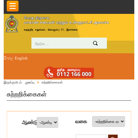
සිංහල
English
இருக்குமிடம்:
முகப்பு
சுற்றறிக்கைகள்
சுற்றறிக்கைகள்
வகை
ஆண்டு