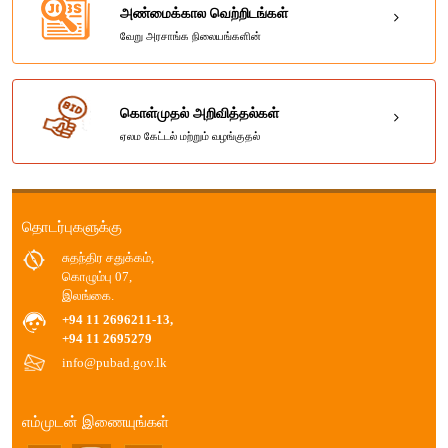
அண்மைக்கால வெற்றிடங்கள்
வேறு அரசாங்க நிலையங்களின்
கொள்முதல் அறிவித்தல்கள்
ஏலம கேட்டல் மற்றும் வழங்குதல்
தொடர்புகளுக்கு
சுதந்திர சதுக்கம்,
கொழும்பு 07,
இலங்கை.
+94 11 2696211-13,
+94 11 2695279
info@pubad.gov.lk
எம்முடன் இணையுங்கள்