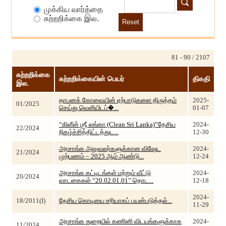
முக்கிய வார்த்தை
சுற்றறிக்கை இல.
Reset
81 - 90 / 2107
சுற்றறிக்கை
சுற்றறிக்கையின் பெயர்
திகதி
இல.
தாபனக் கோவையின் ஏற்பாடுகளை திருத்தம்
2025-
01/2025
செய்து வெளியிடப்�...
01-07
“கிளீன் ஶ்ரீ லங்கா (Clean Sri Lanka)”தேசிய
2024-
22/2024
நிகழ்ச்சித்திட்டத்துட...
12-30
அரசாங்க அலுவலர்களுக்கான விஷேட
2024-
21/2024
முற்பணம் – 2025 ஆம் ஆண்டு...
12-24
அரசாங்க கட்டிடங்கள் மற்றும் வீட்டு
2024-
20/2024
வாடகைகள் “20.02.01.01” தொட...
12-18
2024-
18/2011(I)
தேசிய கொடியை சரியாகப் பயன்படுத்தல்...
11-29
அரசாங்க துறையில் கணினி விடயங்களுக்காக
2024-
11/2024