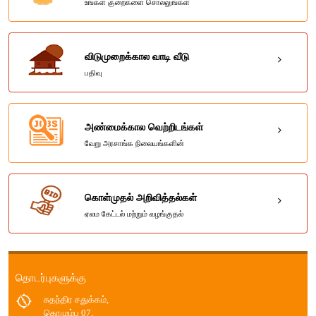
உங்கள் குறைகளை சொல்லுங்கள்
விடுமுறைக்கால வாடி வீடு
பதிவு
அண்மைக்கால வெற்றிடங்கள்
வேறு அரசாங்க நிலையங்களின்
கொள்முதல் அறிவித்தல்கள்
ஏலம கேட்டல் மற்றும் வழங்குதல்
தொடர்புகளுக்கு
சுதந்திர சதுக்கம்,
கொழும்பு 07,