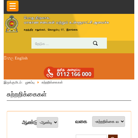
සිංහල
English
இருக்குமிடம்:
முகப்பு
சுற்றறிக்கைகள்
சுற்றறிக்கைகள்
வகை
ஆண்டு