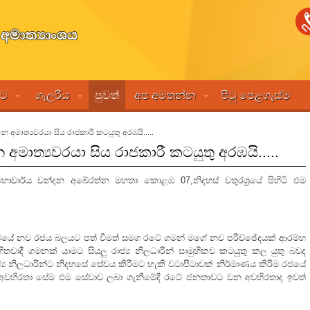
මට
ගැලරිය
පුවත්
අප අමතන්න
පිටු පෙළගැස්ම
ලන අමාත්‍යවරයා සිය රාජකාරී කටයුතු අරඹයි.....
 අමාත්‍යවරයා සිය රාජකාරී කටයුතු අරඹයි.....
මහාචාර්ය චන්දන අබේරත්න මහතා කොළඹ 07,නිදහස් චතුරශ්‍රයේ පිහිටි එම
 සිටියේ නව රජය බලයට පත් වීමත් සමග රටේ ගමන් මගේ නව පරිච්ඡේදයක් ආරම්භ
වාදී ගමනක් යාමට සියලු රාජ්‍ය නිලධාරීන් සාමුහිකව කටයුතු කල යුතු බවද
ජ්‍ය නිලධාරීන්ට නිදහසේ සේවය කිරීමට හැකි වටාපිටාවක් නිර්මාණය කිරීම රජයේ
න අවහිරතා සේම එම සේවාව ලබා ගැනීමේදී රටේ ජනතාවට වන අවහිරතාද ඉවත්