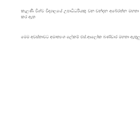
කැලණි විශ්ව විද්‍යාලයේ උපාධිධරියකු වන චන්දන අබේරත්න මහතා 
කර ඇත
මෙම අවස්තාවට අමාත්‍යංශ ලේකම් එස්.ආලෝක බණ්ඩාර මහතා ඇතුලු අම