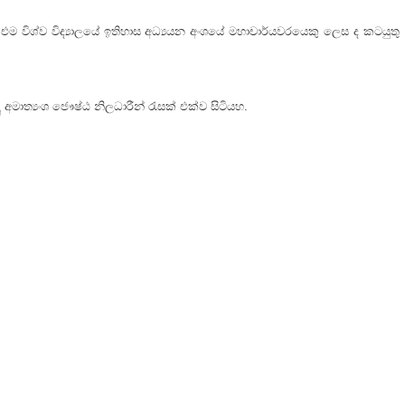
එම විශ්ව විද්‍යාලයේ ඉතිහාස අධ්‍යයන අංශයේ මහාචාර්යවරයෙකු ලෙස ද කටයුතු
ාත්‍යංශ ජෞෂ්ඨ නිලධාරීන් රැසක් එක්ව සිටියහ.