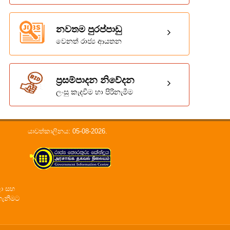
නවතම පුරප්පාඩු
වෙනත් රාජ්‍ය ආයතන
ප්‍රසම්පාදන නිවේදන
ලංසු කැදවීම හා පිරිනැමීම
යාවත්කාලිනය: 05-08-2026.
ලා සහ
ගැනීමට