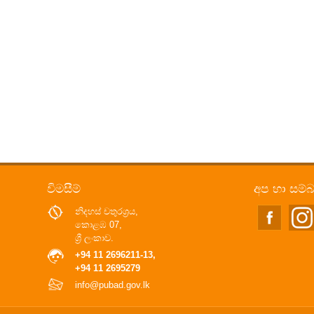
විමසීම්
අප හා සම්
නිදහස් චතුරශ්‍රය,
කොළඹ 07,
ශ්‍රී ලංකාව.
+94 11 2696211-13,
+94 11 2695279
info@pubad.gov.lk