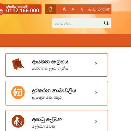
தமிழ்
English
ආයතන සංග්‍රහය
මාර්ගගත ලබා ගැනීම
දුරකථන නාමාවලිය
ඇමතුම් තොරතුරු
අසාධු ලේඛන
ලේඛන වෙත