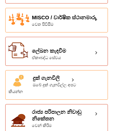
MISCO / වාර්ෂික ස්ථානමාරු
වෙත පිවිසීම
ලේඛන කැඳවීම
ඒකාබද්ධ සේවය
දුක් ගැනවිලි
ඔබේ දුක් ගැනවිල්ල අපට
කියන්න
රාජ්‍ය පරිපාලන නිවාඩු
නිකේතන
වෙන් කිරිම