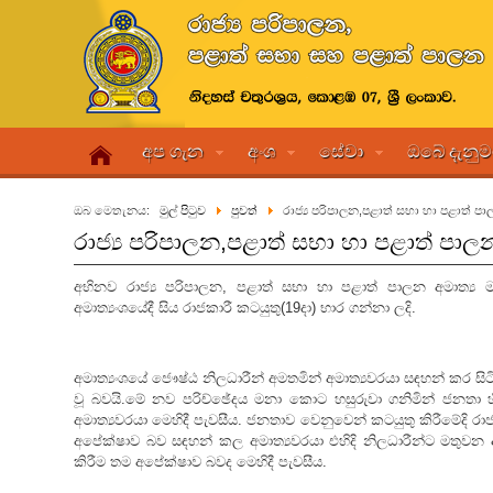
අප ගැන
අංශ
සේවා
ඔබේ දැනු
ඔබ මෙතැනය:
මුල් පිටුව
පුවත්
රාජ්‍ය පරිපාලන,පළාත් සභා හා පළාත් පා
රාජ්‍ය පරිපාලන,පළාත් සභා හා පළාත් පාලන
අභිනව රාජ්‍ය පරිපාලන, පළාත් සභා හා පළාත් පාලන අමාත්‍ය 
අමාත්‍යංශයේදී සිය රාජකාරී කටයුතු(19දා) භාර ගන්නා ලදි.
අමාත්‍යංශයේ ජෞෂ්ඨ නිලධාරීන් අමතමින් අමාත්‍යවරයා සඳහන් කර
වූ බවයි.මේ නව පරිච්ඡේදය මනා කොට හසුරුවා ගනිමින් ජනතා හිත
අමාත්‍යවරයා මෙහිදී පැවසීය. ජනතාව වෙනුවෙන් කටයුතු කිරීමේදි රා
අපේක්ෂාව බව සඳහන් කල අමාත්‍යවරයා එහිදි නිලධාරීන්ට මතුව
කිරීම තම අපේක්ෂාව බවද මෙහිදී පැවසීය.