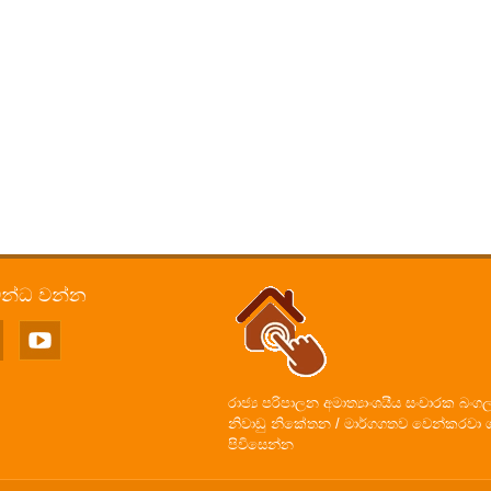
බන්ධ වන්න
රාජ්‍ය පරිපාලන අමාත්‍යාංශයීය සංචාරක බංග
නිවාඩු නිකේතන / මාර්ගගතව වෙන්කරවා 
පිවිසෙන්න