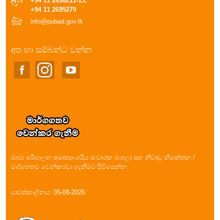
+94 11 2696211-13,
+94 11 2695279
info@pubad.gov.lk
අප හා සම්බන්ධ වන්න
රාජ්‍ය පරිපාලන අමාත්‍යාංශයීය සංචාරක බංගලා සහ නිවාඩු නිකේතන /
මාර්ගගතව වෙන්කරවා ගැනීමට පිවිසෙන්න
යාවත්කාලිනය: 05-08-2026.