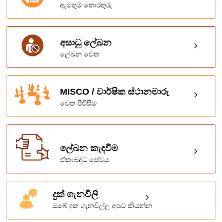
ඇමතුම් තොරතුරු
අසාධු ලේඛන
ලේඛන වෙත
MISCO / වාර්ෂික ස්ථානමාරු
වෙත පිවිසීම
ලේඛන කැඳවීම
ඒකාබද්ධ සේවය
දුක් ගැනවිලි
ඔබේ දුක් ගැනවිල්ල අපට කියන්න