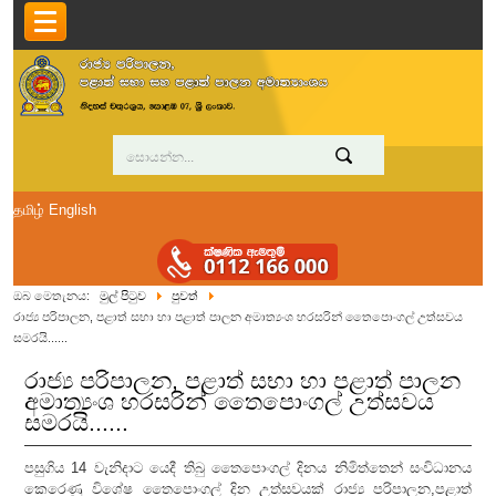
தமிழ்
English
ඔබ මෙතැනය:
මුල් පිටුව
පුවත්
රාජ්‍ය පරිපාලන, පළාත් සභා හා පළාත් පාලන අමාත්‍යංශ හරසරින් තෛපොංගල් උත්සවය
සමරයි......
රාජ්‍ය පරිපාලන, පළාත් සභා හා පළාත් පාලන
අමාත්‍යංශ හරසරින් තෛපොංගල් උත්සවය
සමරයි......
පසුගිය 14 වැනිදාට යෙදී තිබු තෛපොංගල් දිනය නිමිත්තෙන් සංවිධානය
කෙරෙණු විශේෂ තෛපොංගල් දින උත්සවයක් රාජ්‍ය පරිපාලන,පළාත්