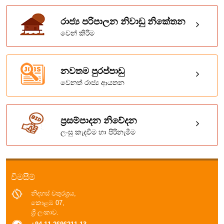
රාජ්‍ය පරිපාලන නිවාඩු නිකේතන
වෙන් කිරිම
නවතම පුරප්පාඩු
වෙනත් රාජ්‍ය ආයතන
ප්‍රසම්පාදන නිවේදන
ලංසු කැදවීම හා පිරිනැමීම
විමසීම්
නිදහස් චතුරශ්‍රය,
කොළඹ 07,
ශ්‍රී ලංකාව.