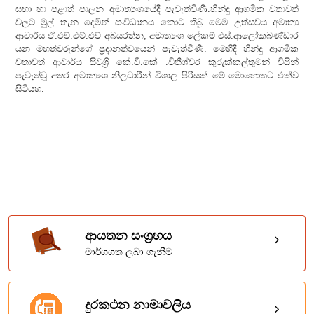
සභා හා පළාත් පාලන අමාත්‍යංශයේදී පැවැත්විණි.හින්දු ආගමික වතාවත්
වලට මුල් තැන දෙමින් සංවිධානය කොට තිබූ මෙම උත්සවය අමාත්‍ය
ආචාර්ය ඒ.එච්.එම්.එච් අබයරත්න, අමාත්‍යංශ ලේකම් එස්.ආලෝකබණ්ඩාර
යන මහත්වරුන්ගේ ප්‍රදානත්වයෙන් පැවැත්විණි. මෙහිදී හින්දු ආගමික
වතාවත් ආචාර්ය සිවශ්‍රී කේ.වී.කේ .විතීශ්වර කුරුක්කල්තුමන් විසින්
පැවැත්වූ අතර අමාත්‍යංශ නිලධාරීන් විශාල පිරිසක් මේ මොහොතට එක්ව
සිටියහ.
ආයතන සංග්‍රහය
මාර්ගගත ලබා ගැනීම
දුරකථන නාමාවලිය