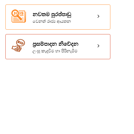
නවතම පුරප්පාඩු
වෙනත් රාජ්‍ය ආයතන
ප්‍රසම්පාදන නිවේදන
ලංසු කැදවීම හා පිරිනැමීම