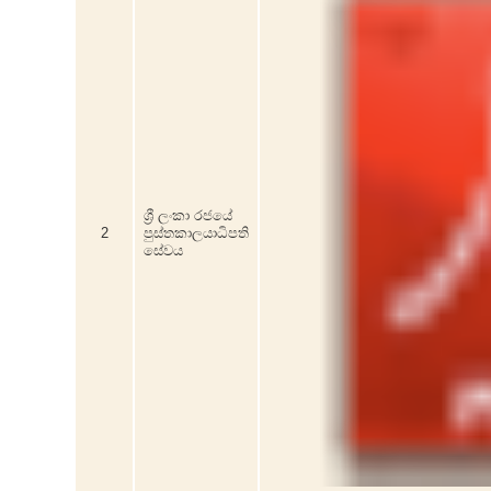
ශ්‍රී ලංකා රජයේ
2
පුස්තකාලයාධිපති
සේවය