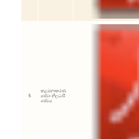
කළමනාකරණ
5
සේවා නිලධාරී
සේවය