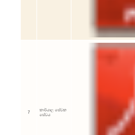
කාර්යාල සේවක
7
සේවය