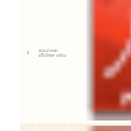
රජයේ භාෂා
1
පරිවර්තක සේවය