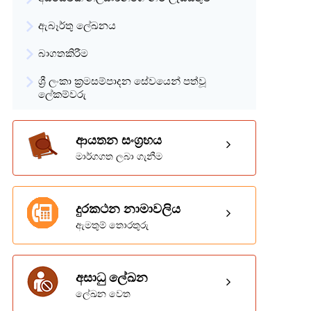
ඇබෑර්තු ලේඛනය
බාගතකිරීම
ශ්‍රී ලංකා ක්‍රමසම්පාදන සේවයෙන් පත්වූ
ලේකම්වරු
ආයතන සංග්‍රහය
මාර්ගගත ලබා ගැනීම
දුරකථන නාමාවලිය
ඇමතුම් තොරතුරු
අසාධු ලේඛන
ලේඛන වෙත