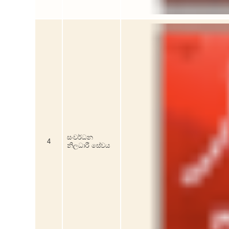
සංවර්ධන
4
නිලධාරී සේවය