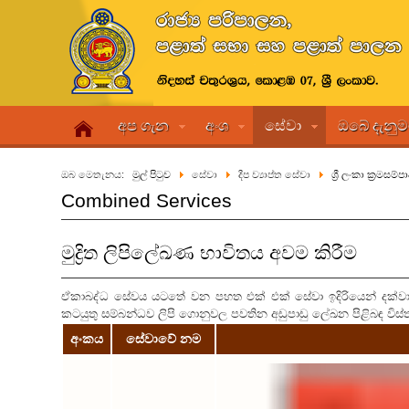
අප ගැන
අංශ
සේවා
ඔබේ දැනු
ඔබ මෙතැනය:
මුල් පිටුව
සේවා
දීප ව්‍යාප්ත සේවා
ශ්‍රී ලංකා ක්‍රමස
Combined Services
මුද්‍රිත ලිපිලේඛණ භාවිතය අවම කිරීම
ඒකාබද්ධ සේවය යටතේ වන පහත එක් එක් සේවා ඉදිරියෙන් දක්ව
කටයුතු සම්බන්ධව ලිපි ගොනුවල පවතින අඩුපාඩු ලේඛන පිළිබඳ විස
අංකය
සේවාවේ නම