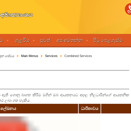
මට
ගැලරිය
පුවත්
අප අමතන්න
පිටු පෙළගැස්ම
ම්පාදන සේවය
Main Menus
Services
Combined Services
ා ඇති ගොනු බාගත කිරීම මගින් ඔබ ආයතනයට අදාල නිලධාරින්ගේ ආයතනික
්තර ලබා ගත හැකිය
ලේඛනය
ධාරිතාවය