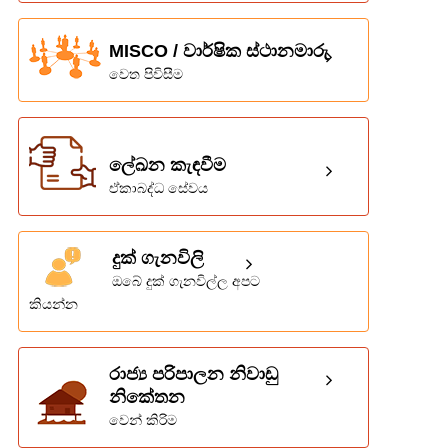
MISCO / වාර්ෂික ස්ථානමාරු
වෙත පිවිසීම
ලේඛන කැඳවීම
ඒකාබද්ධ සේවය
දුක් ගැනවිලි
ඔබේ දුක් ගැනවිල්ල අපට
කියන්න
රාජ්‍ය පරිපාලන නිවාඩු
නිකේතන
වෙන් කිරිම