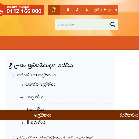
தமிழ்
English
ශ්‍රී ලංකා ක්‍රමසම්පාදන සේවය
ජ්‍යෙෂ්ඨතා ලේඛනය
විශේෂ ශ්‍රේණිය
I ශ්‍රේණිය
II ශ්‍රේණිය
ලේඛනය
ධාරිතාවය
III ශ්‍රේණිය
අධිසේවක නිලධාරීන්ගේ නම් ලැයිස්තුව