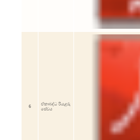
ඒකාබද්ධ රියැදුරු
6
සේවය