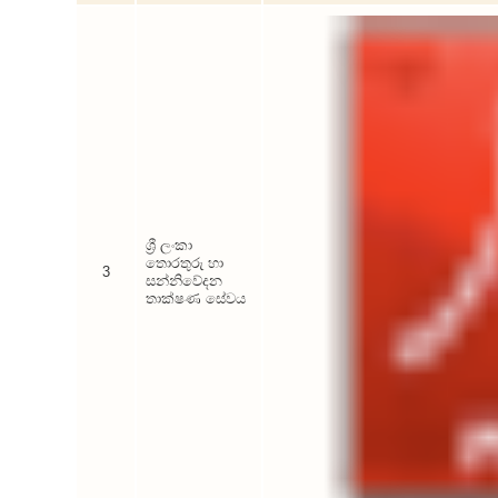
ශ්‍රී ලංකා
තොරතුරු හා
3
සන්නිවේදන
තාක්ෂණ සේවය