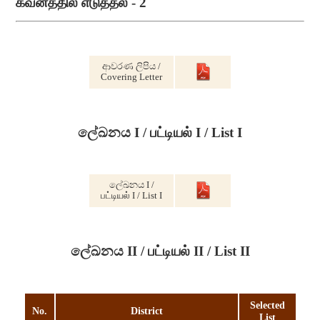
கவனத்தில் எடுத்தல் - 2
ආවරණ ලිපිය /
Covering Letter
ලේඛනය I / பட்டியல் I / List I
ලේඛනය I /
பட்டியல் I / List I
ලේඛනය II / பட்டியல் II / List II
Selected
No.
District
List