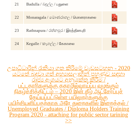
21
Badulla / බදුල්ල / பதுளை
22
Monaragala / මොණරාගල / மொனராகலை
23
Rathnapura / රත්නපුර / இரத்தினபுரி
24
Kegalle / කෑගල්ල / கேகாலை
උපාධිධාරීන් රැකියා ගත කිරීමේ වැඩසටහන - 2020
යටතේ බඳවා ගත් අභ්‍යාසලාභීන් පුහුණුව සඳහා
රාජ්‍ය අංශයට අනුයුක්ත කිරීම /
பட்டதாரிகளுக்கு ததாழில்வாய்ப்பு வழங்கும்
நிகழ்ச்சித்திட்டம் – 2020 இன் கீழ் ஆட்சேர்ப்புச்
தேய்யப்பட்டுள்ள பயிலுநர்களுக்கு
பயிற்சியளிப்பதற்காக அரே துறைகளில் இறைத்தல் /
Unemployed Graduates / Diploma Holders Training
Program 2020 - attaching for public sector tarining
>>