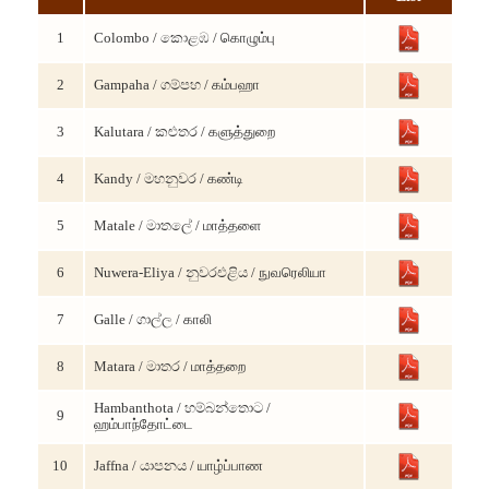
1
Colombo / කොළඹ / கொழும்பு
2
Gampaha / ගම්පහ / கம்பஹா
3
Kalutara / කළුතර / களுத்துறை
4
Kandy / මහනුවර / கண்டி
5
Matale / මාතලේ / மாத்தளை
6
Nuwera-Eliya / නුවරඑළිය / நுவரெலியா
7
Galle / ගාල්ල / காலி
8
Matara / මාතර / மாத்தறை
Hambanthota / හම්බන්තොට /
9
ஹம்பாந்தோட்டை
10
Jaffna / යාපනය / யாழ்ப்பாண