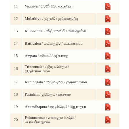
11
Vauniya / වව්නියාව / வவுனியா
12
Mulathivu / මුලතිව් / முல்லைத்தீவு
13
Kilinochchi / කිළිනොච්චි / கிளிநொச்சி
14
Batticaloa / මඩකලපුව / மட்டக்களப்பு
15
Ampara / අම්පාර / அம்பாறை
Trincomalee / ත්‍රිකුණාමලය /
16
திருகோணமலை
17
Kurunegala / කුරුණෑගල / குருணாகலை
18
Puttalam / පුත්තලම / புத்தளம்
19
Anuradhapura / අනුරාධපුර / அநுராதபுர
Polonnaruwa / පොළොන්නරුව /
20
பொலன்னறுவை