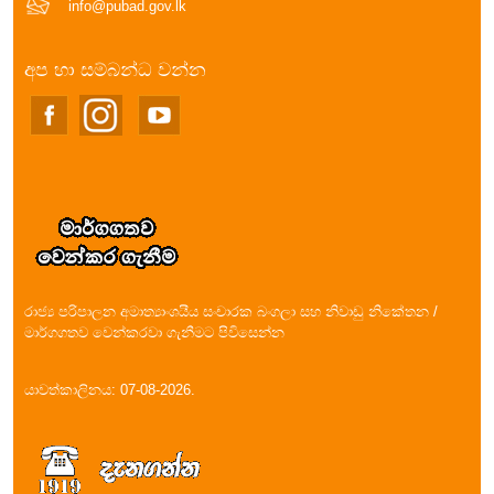
info@pubad.gov.lk
අප හා සම්බන්ධ වන්න
රාජ්‍ය පරිපාලන අමාත්‍යාංශයීය සංචාරක බංගලා සහ නිවාඩු නිකේතන /
මාර්ගගතව වෙන්කරවා ගැනීමට පිවිසෙන්න
යාවත්කාලිනය: 07-08-2026.