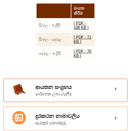
බාගත
කිරීම
[ PDF -
සිංහල - ඉංග්‍රීසි
108 KB ]
[ PDF - 71
සිංහල - දෙමළ
KB ]
[ PDF - 70
දෙමළ - ඉංග්‍රීසි
KB ]
ආයතන සංග්‍රහය
මාර්ගගත ලබා ගැනීම
දුරකථන නාමාවලිය
ඇමතුම් තොරතුරු