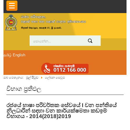
தமிழ்
English
ඔබ මෙතැනය:
මුල් පිටුව
ලේඛන සෙවුම
විභාග ප්‍රතිඵල
රජයේ භාෂා පරිවර්තක සේවයේ I වන පන්තියේ
නිලධාරීන් සඳහා වන කාර්යක්ෂමතා කඩඉම්
විභාගය - 2014(2018)2019