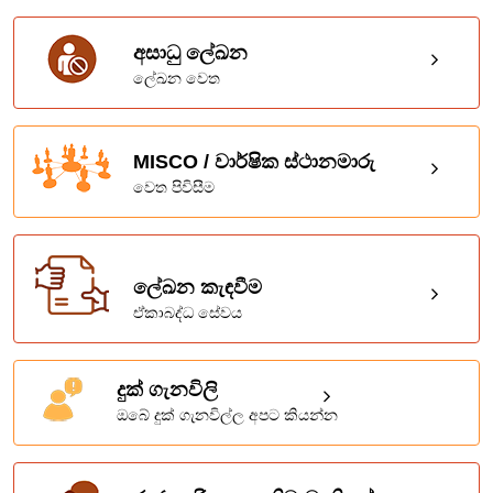
අසාධු ලේඛන
ලේඛන වෙත
MISCO / වාර්ෂික ස්ථානමාරු
වෙත පිවිසීම
ලේඛන කැඳවීම
ඒකාබද්ධ සේවය
දුක් ගැනවිලි
ඔබේ දුක් ගැනවිල්ල අපට කියන්න