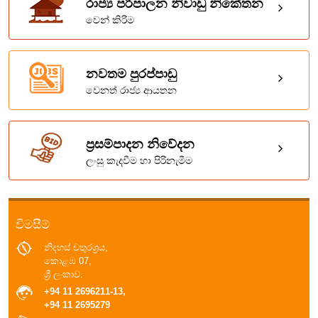
රාජ්‍ය පරිපාලන නිවාඩු නිකේතන
වෙන් කිරිම
නවතම පුරප්පාඩු
වෙනත් රාජ්‍ය ආයතන
ප්‍රසම්පාදන නිවේදන
ලංසු කැදවීම හා පිරිනැමීම
විමසීම්
නිදහස් චතුරශ්‍රය,
කොළඹ 07,
ශ්‍රී ලංකාව.
+94 11 2696211-13,
+94 11 2695279