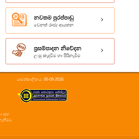
නවතම පුරප්පාඩු
වෙනත් රාජ්‍ය ආයතන
ප්‍රසම්පාදන නිවේදන
ලංසු කැදවීම හා පිරිනැමීම
යාවත්කාලිනය: 05-08-2026.
ලා සහ
ගැනීමට