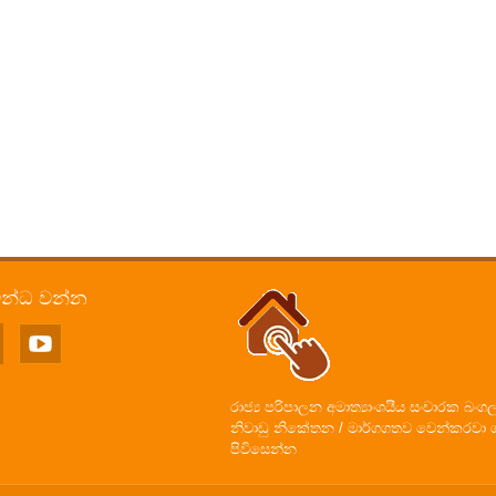
බන්ධ වන්න
රාජ්‍ය පරිපාලන අමාත්‍යාංශයීය සංචාරක බංග
නිවාඩු නිකේතන / මාර්ගගතව වෙන්කරවා 
පිවිසෙන්න