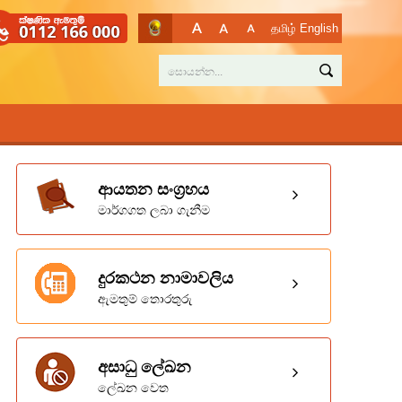
தமிழ்
English
ආයතන සංග්‍රහය
මාර්ගගත ලබා ගැනීම
දුරකථන නාමාවලිය
ඇමතුම් තොරතුරු
අසාධු ලේඛන
ලේඛන වෙත