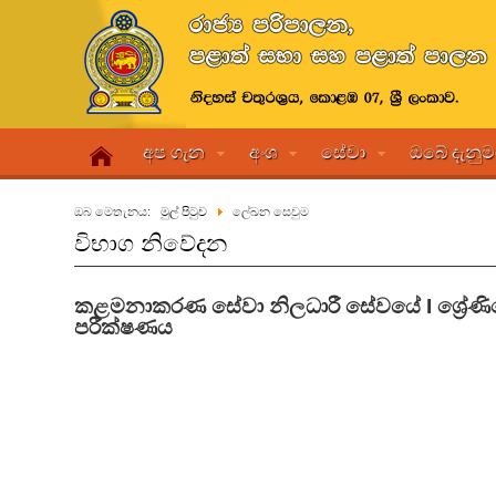
අප ගැන
අංශ
සේවා
ඔබේ දැනු
ඔබ මෙතැනය:
මුල් පිටුව
ලේඛන සෙවුම
විභාග නිවේදන
කළමනාකරණ සේවා නිලධාරී සේවයේ I ශ්‍රේණිය
පරීක්ෂණය