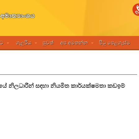
මට
ගැලරිය
පුවත්
අප අමතන්න
පිටු පෙළගැස්ම
ේ නිලධාරීන් සඳහා නියමිත කාර්යක්ෂමතා කඩඉම්