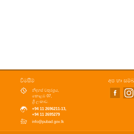
විමසීම්
අප හා සම්
නිදහස් චතුරශ්‍රය,
කොළඹ 07,
ශ්‍රී ලංකාව.
+94 11 2696211-13,
+94 11 2695279
info@pubad.gov.lk