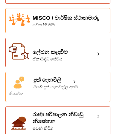
MISCO / වාර්ෂික ස්ථානමාරු
වෙත පිවිසීම
ලේඛන කැඳවීම
ඒකාබද්ධ සේවය
දුක් ගැනවිලි
ඔබේ දුක් ගැනවිල්ල අපට
කියන්න
රාජ්‍ය පරිපාලන නිවාඩු
නිකේතන
වෙන් කිරිම