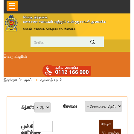
සිංහල
English
இருக்குமிடம்:
முகப்பு
ஆவணத் தேடல்
சேவை
ஆண்டு
முக்கிய
வார்த்தை