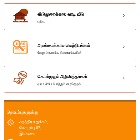
விடுமுறைக்கால வாடி வீடு
பதிவு
அண்மைக்கால வெற்றிடங்கள்
வேறு அரசாங்க நிலையங்களின்
கொள்முதல் அறிவித்தல்கள்
ஏலம கேட்டல் மற்றும் வழங்குதல்
தொடர்புகளுக்கு
சுதந்திர சதுக்கம்,
கொழும்பு 07,
இலங்கை.