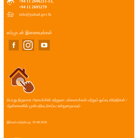
+94 11 2696211-13,
+94 11 2695279
info@pubad.gov.lk
எம்முடன் இணையுங்கள்
பொது நிருவாக அமைச்சின் சுற்றுலா பங்களாக்கள் மற்றும் ஓய்வு விடுதிகள் /
ஆன்லைனில் முன்பதிவு செய்ய உள்நுழையவும்
இற்றைப்படுத்தியது: 05-08-2026.