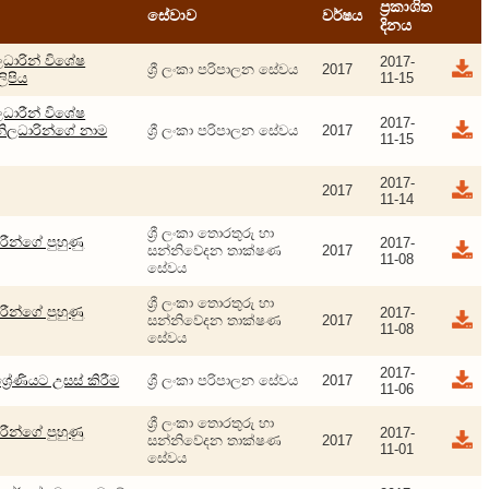
ප්‍රකාශිත
සේවාව
වර්ෂය
දිනය
ලධාරින් විශේෂ
2017-
ශ්‍රී ලංකා පරිපාලන සේවය
2017
ලිපිය
11-15
ලධාරීන් විශේෂ
2017-
නිලධාරින්ගේ නාම
ශ්‍රී ලංකා පරිපාලන සේවය
2017
11-15
2017-
2017
11-14
ශ්‍රී ලංකා තොරතුරු හා
ීන්ගේ පුහුණු
2017-
සන්නිවේදන තාක්ෂණ
2017
11-08
සේවය
ශ්‍රී ලංකා තොරතුරු හා
ීන්ගේ පුහුණු
2017-
සන්නිවේදන තාක්ෂණ
2017
11-08
සේවය
2017-
්‍රේණියට උසස් කිරීම
ශ්‍රී ලංකා පරිපාලන සේවය
2017
11-06
ශ්‍රී ලංකා තොරතුරු හා
ීන්ගේ පුහුණු
2017-
සන්නිවේදන තාක්ෂණ
2017
11-01
සේවය