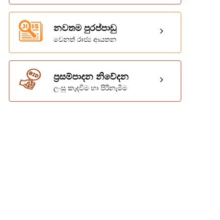
නවතම පුරප්පාඩු
වෙනත් රාජ්‍ය ආයතන
ප්‍රසම්පාදන නිවේදන
ලංසු කැදවීම හා පිරිනැමීම