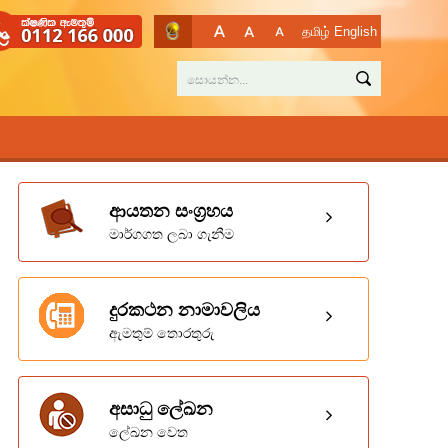
தமிழ்
English
ආයතන සංග්‍රහය
මාර්ගගත ලබා ගැනීම
දුරකථන නාමාවලිය
ඇමතුම් තොරතුරු
අසාධු ලේඛන
ලේඛන වෙත