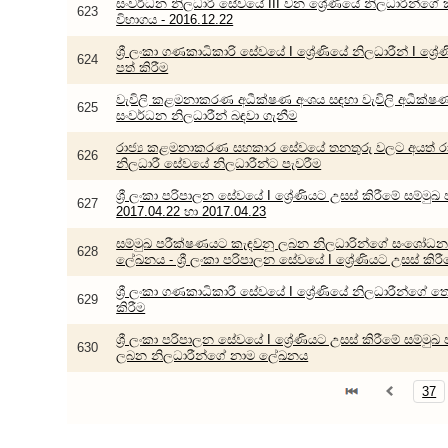
සංවර්ධන නිලධාරී සේවයේ III වන ශ්‍රේණියේ නිලධාරීන්ගේ
623
විභාගය - 2016.12.22
ශ්‍රී ලංකා ගණකාධිකාරි සේවයේ I ශ්‍රේණියේ නිලධාරීන් I ශ්‍
624
පත් කිරීම
වැවිලි කළමනාකරණ අධීක්ෂණ අංශය සඳහා වැවිලි අධීක්ෂණ
625
සංවර්ධන නිලධාරීන් බඳවා ගැනීම
රාජ්‍ය කළමනාකරණ සහකාර සේවයේ තනතුරු වලට අයත් රා
626
නිලධාරී සේවයේ නිලධාරීන්ට පැවරීම
ශ්‍රී ලංකා පරිපාලන සේවයේ I ශ්‍රේණියට උසස් කිරීමේ සම්මුඛ
627
2017.04.22 හා 2017.04.23
සම්මුඛ පරීක්ෂණයට කැඳවනු ලබන නිලධාරින්ගේ සංශෝධ
628
ලේඛනය - ශ්‍රී ලංකා පරිපාලන සේවයේ I ශ්‍රේණියට උසස් කි
ශ්‍රී ලංකා ගණකාධිකාරී සේවයේ I ශ්‍රේණියේ නිලධාරීන්ගේ 
629
කිරීම
ශ්‍රී ලංකා පරිපාලන සේවයේ I ශ්‍රේණියට උසස් කිරීමේ සම්මු
630
ලබන නිලධාරීන්ගේ නාම ලේඛනය
37