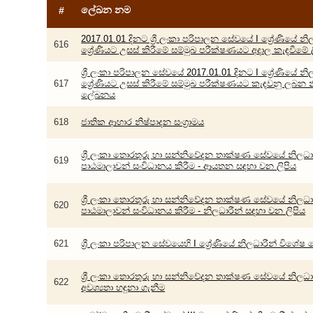
ලේඛන නම
#
2017.01.01 දිනට ශ්‍රී ලංකා පරිපාලන සේවයේ I ශ්‍රේණියේ නි
616
ශ්‍රේණියට උසස් කිරීමේ සම්මුඛ පරීක්ෂණයට අදාල කැඳවීමේ 
ශ්‍රී ලංකා පරිපාලන සේවයේ 2017.01.01 දිනට I ශ්‍රේණියේ නි
617
ශ්‍රේණියට උසස් කිරීමේ සම්මුඛ පරීක්ෂණයට කැඳවනු ලබන 
ලේඛනය
618
ජාතික ආහාර නිෂ්පාදන සංග්‍රාමය
ශ්‍රී ලංකා තොරතුරු හා සන්නිවේදන තාක්ෂණ සේවයේ නිලධාර
619
පාඨමාලාවන් සංවිධානය කිරීම - ආයතන සඳහා වන ලිපිය
ශ්‍රී ලංකා තොරතුරු හා සන්නිවේදන තාක්ෂණ සේවයේ නිලධාර
620
පාඨමාලාවන් සංවිධානය කිරීම - නිලධාරීන් සඳහා වන ලිපිය
621
ශ්‍රී ලංකා පරිපාලන සේවයෙහි I ශ්‍රේණියේ නිලධාරීන් විශේෂ ශ
ශ්‍රී ලංකා තොරතුරු හා සන්නිවේදන තාක්ෂණ සේවයේ නිලධාර
622
අවශ්‍යතා හඳුනා ගැනීම