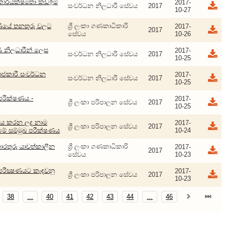
 කාර්යක්ෂමතා කඩඉම්
2017-
සංවර්ධන නිලධාරී සේවය
2017
10-27
රේණියේ තනතුරු වලට
ශ්‍රී ලංකා ගණකාධිකාරි
2017-
2017
සේවය
10-26
 නිලධාරීන් ලෙස
2017-
සංවර්ධන නිලධාරී සේවය
2017
10-25
ජකාරී සංවර්ධන
2017-
සංවර්ධන නිලධාරී සේවය
2017
10-25
 පරීක්ෂණය -
2017-
ශ්‍රී ලංකා පරිපාලන සේවය
2017
10-25
නය කරන ලද නාම
2017-
ශ්‍රී ලංකා පරිපාලන සේවය
2017
රීමේ සම්මුඛ පරීක්ෂණය
10-24
තොරතුරු යාවත්කාලීන
ශ්‍රී ලංකා ගණකාධිකාරි
2017-
2017
සේවය
10-23
ඛ පරීක්‍ෂණයට කැඳවනු
2017-
ශ්‍රී ලංකා පරිපාලන සේවය
2017
10-23
38
...
40
41
42
43
44
...
46