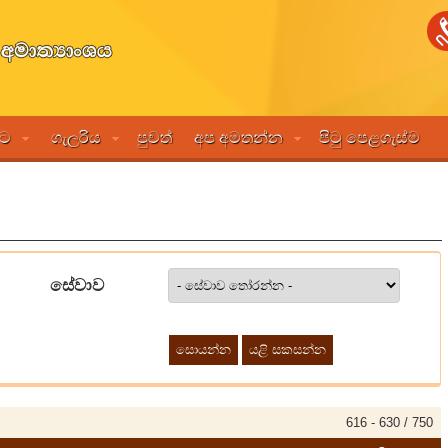
මට
ගැලරිය
පුවත්
අප අමතන්න
පිටු පෙළගැස්ම
සේවාව
616 - 630 / 750