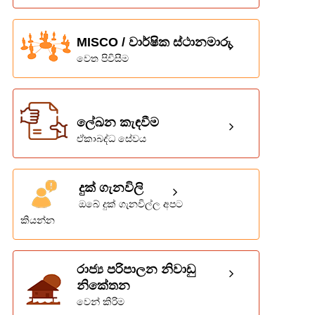
MISCO / වාර්ෂික ස්ථානමාරු
වෙත පිවිසීම
ලේඛන කැඳවීම
ඒකාබද්ධ සේවය
දුක් ගැනවිලි
ඔබේ දුක් ගැනවිල්ල අපට
කියන්න
රාජ්‍ය පරිපාලන නිවාඩු
නිකේතන
වෙන් කිරිම