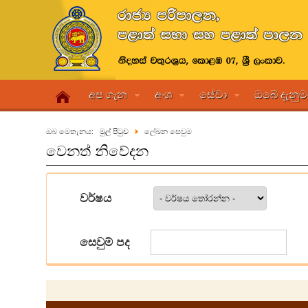
අප ගැන
අංශ
සේවා
ඔබේ දැනු
ඔබ මෙතැනය:
මුල් පිටුව
ලේඛන සෙවුම
වෙනත් නිවේදන
වර්ෂය
සෙවුම් පද