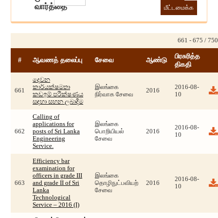
வார்த்தை
661 - 675 / 750
பிரசுரித்த
#
ஆவணத் தலைப்பு
சேவை
ஆண்டு
திகதி
දෙවන
කාර්යක්ෂමතා
இலங்கை
2016-08-
661
2016
කඩඉම් පරීක්ෂණය
நிர்வாக சேவை
10
සඳහා සහන ලබාදීම
Calling of
applications for
இலங்கை
2016-08-
662
posts of Sri Lanka
பொறியியல்
2016
10
Engineering
சேவை
Service.
Efficiency bar
examination for
officers in grade III
இலங்கை
2016-08-
663
and grade II of Sri
தொழிநுட்பவியற்
2016
10
Lanka
சேவை
Technological
Service – 2016 (I)