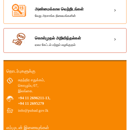
அண்மைக்கால வெற்றிடங்கள்
வேறு அரசாங்க நிலையங்களின்
கொள்முதல் அறிவித்தல்கள்
ஏலம கேட்டல் மற்றும் வழங்குதல்
தொடர்புகளுக்கு
சுதந்திர சதுக்கம்,
கொழும்பு 07,
இலங்கை.
+94 11 2696211-13,
+94 11 2695279
info@pubad.gov.lk
எம்முடன் இணையுங்கள்