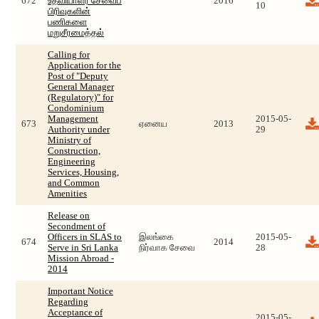
672
உதவியாளர் சேவைப்
2016
10
பிரிவுகளின்
பணிகளை
மறுசீரமைத்தல்
Calling for
Application for the
Post of "Deputy
General Manager
(Regulatory)" for
Condominium
Management
2015-05-
673
ஏனைய
2013
Authority under
29
Ministry of
Construction,
Engineering
Services, Housing,
and Common
Amenities
Release on
Secondment of
Officers in SLAS to
இலங்கை
2015-05-
674
2014
Serve in Sri Lanka
நிர்வாக சேவை
28
Mission Abroad -
2014
Important Notice
Regarding
Acceptance of
2015-05-