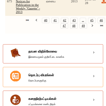
675
Notices for
ஏனைய
2013
28
Publication in the
Weekly "Gazette" -
2013
40
41
42
43
...
45
46
47
48
49
தாபன விதிக்கோவை
இணையமூலம் குறியீட்டை காண்க
தொடர்பு விபரங்கள்
தொடர்புகளுக்கு
கறைநிரற்பட்டியல்கள்
பட்டியல்களை கண்டறிதல்