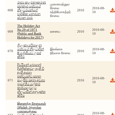
රාජ්‍ය කළමනාකරණ
முகாமைத்துவ
සහකාර සේවයේ
சேவை
2016-08-
668
නිලධරයන්ගේ
2016
உத்தியோகத்தர்
10
වාර්ෂික නොවන
சேவை
ස්ථාන මාරු
The Holiday Act
No.29 of 1971
2016-08-
669
ஏனைய
2016
(Public and Bank
10
Holidays for 2017)
ශ්‍රී ලංකා පරිපාලන
සේවයේ නිලධාරීන්
இலங்கை
2016-08-
670
2016
II ශ්‍රේණියට උසස්
நிர்வாக சேவை
10
කිරීම
දිවයිනේ බොහෝ
දිස්ත්‍රික්කවල ඇති වී
ඇති ආපදා
තත්වයන්ට සහන
2016-08-
671
සැලසීම සඳහා අවශ්‍ය
2016
10
ප්‍රාදේශීය ලේකම්
කාර්යාලවලට
නිලධාරීන් අනුයුක්ත
කිරීම
இணைந்த சேவைகள்
பிரிவின் அரசாங்க
முகாமைத்துவ
2016-08-