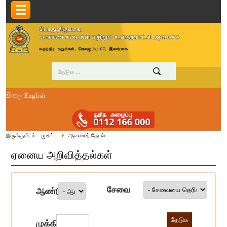
සිංහල
English
இருக்குமிடம்:
முகப்பு
ஆவணத் தேடல்
ஏனைய அறிவித்தல்கள்
சேவை
ஆண்டு
முக்கிய