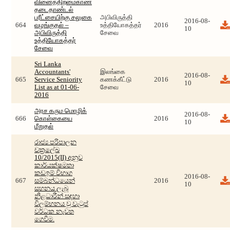
வினைத்திறமைகாண்
தடைதாண்டல்
பரீட்சையிற்கு சலுகை
அபிவிருத்தி
2016-08-
664
வழங்குதல் –
உத்தியோகத்தர்
2016
10
அபிவிருத்தி
சேவை
உத்தியோகத்தர்
சேவை
Sri Lanka
Accountants'
இலங்கை
2016-08-
665
Service Seniority
கணக்கீட்டு
2016
10
List as at 01-06-
சேவை
2016
அரச கரும மொழிக்
2016-08-
666
கொள்கையை
2016
10
மீறுதல்
රාජ්‍ය පරිපාලන
චක්‍රලේඛ
10/2015(II) අනුව
කාර්යක්ෂමතා
කඩඉම් විභාග
2016-08-
667
සම්බන්ධයෙන්
2016
10
සහනය ලැබූ
නිළධාරීන් සඳහා
විලම්භනය වු වැටුප්
වර්ධක නැවත
ගෙවීම.