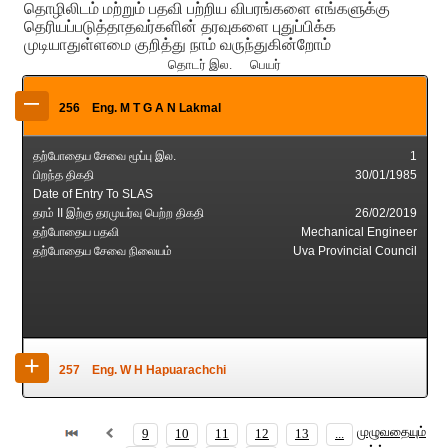
தொழிலிடம் மற்றும் பதவி பற்றிய விபரங்களை எங்களுக்கு
தெரியப்படுத்தாதவர்களின் தரவுகளை புதுப்பிக்க
முடியாதுள்ளமை குறித்து நாம் வருந்துகின்றோம்
தொடர் இல. பெயர்
–
256
Eng. M T G A N Lakmal
தற்போதைய சேவை மூப்பு இல.
1
பிறந்த திகதி
30/01/1985
Date of Entry To SLAS
தரம் II இற்கு தரமுயர்வு பெற்ற திகதி
26/02/2019
தற்போதைய பதவி
Mechanical Engineer
தற்போதைய சேவை நிலையம்
Uva Provincial Council
+
257
Eng. W H Hapuarachchi
தற்போதைய சேவை மூப்பு இல.
2
முழுவதையும்
9
10
11
12
13
...
பிறந்த திகதி
07/02/1983