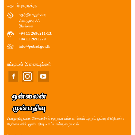
தொடர்புகளுக்கு
சுதந்திர சதுக்கம்,
கொழும்பு 07,
இலங்கை.
+94 11 2696211-13,
+94 11 2695279
info@pubad.gov.lk
எம்முடன் இணையுங்கள்
பொது நிருவாக அமைச்சின் சுற்றுலா பங்களாக்கள் மற்றும் ஓய்வு விடுதிகள் /
ஆன்லைனில் முன்பதிவு செய்ய உள்நுழையவும்