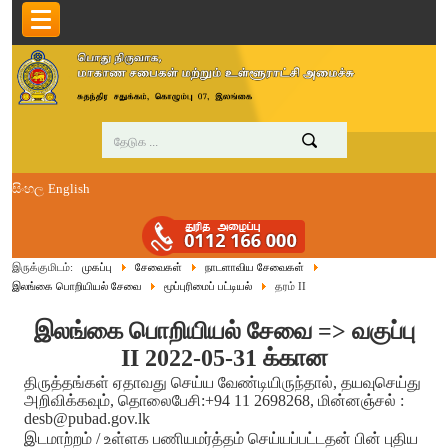
සිංහල
English
இருக்குமிடம்:
முகப்பு
சேவைகள்
நாடளாவிய சேவைகள்
இலங்கை பொறியியல் சேவை
மூப்புரிமைப் பட்டியல்
தரம் II
இலங்கை பொறியியல் சேவை => வகுப்பு
II 2022-05-31 க்கான
திருத்தங்கள் ஏதாவது செய்ய வேண்டியிருந்தால், தயவுசெய்து
அறிவிக்கவும், தொலைபேசி:+94 11 2698268, மின்னஞ்சல் :
desb@pubad.gov.lk
இடமாற்றம் / உள்ளக பணியமர்த்தம் செய்யப்பட்டதன் பின் புதிய