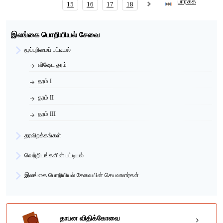
பார்க்க
Date of Entry To SLAS
15
16
17
18
தரம் II இற்கு தரமுயர்வு பெற்ற திகதி
27/08/2019
தற்போதைய பதவி
Engineer
தற்போதைய சேவை நிலையம்
North Central Provincial Council
இலங்கை பொறியியல் சேவை
மூப்புரிமைப் பட்டியல்
விஷேட தரம்
தரம் I
தரம் II
தரம் III
தரவிறக்கங்கள்
வெற்றிடங்களின் பட்டியல்
இலங்கை பொறியியல் சேவையின் செயலாளர்கள்
தாபன விதிக்கோவை