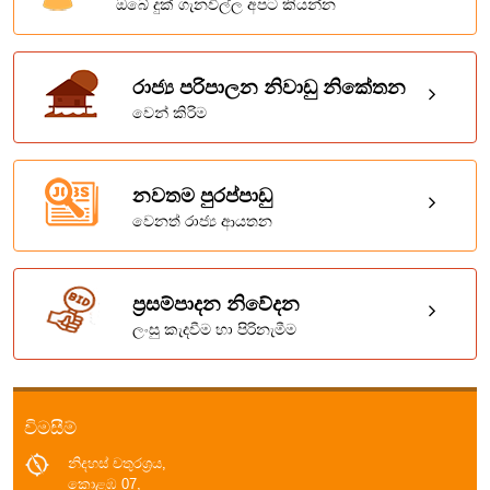
ඔබේ දුක් ගැනවිල්ල අපට කියන්න
රාජ්‍ය පරිපාලන නිවාඩු නිකේතන
වෙන් කිරිම
නවතම පුරප්පාඩු
වෙනත් රාජ්‍ය ආයතන
ප්‍රසම්පාදන නිවේදන
ලංසු කැදවීම හා පිරිනැමීම
විමසීම්
නිදහස් චතුරශ්‍රය,
කොළඹ 07,