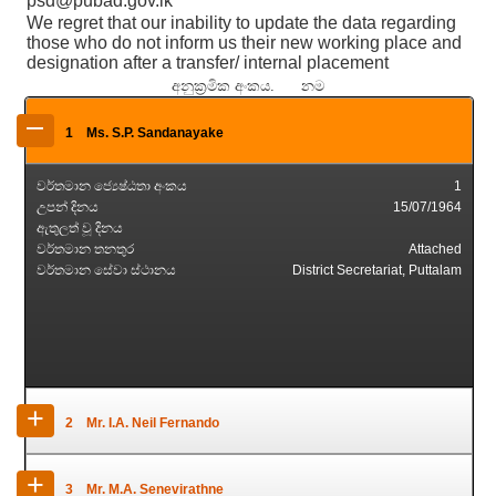
psd@pubad.gov.lk
We regret that our inability to update the data regarding
those who do not inform us their new working place and
designation after a transfer/ internal placement
අනුක්‍රමික අංකය. නම
–
1
Ms. S.P. Sandanayake
වර්තමාන ජ්‍යෙෂ්ඨතා අංකය
1
උපන් දිනය
15/07/1964
ඇතුලත් වූ දිනය
වර්තමාන තනතුර
Attached
වර්තමාන සේවා ස්ථානය
District Secretariat, Puttalam
+
2
Mr. I.A. Neil Fernando
වර්තමාන ජ්‍යෙෂ්ඨතා අංකය
2
+
3
Mr. M.A. Senevirathne