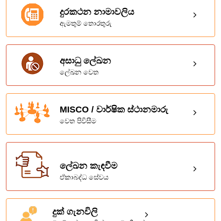
දුරකථන නාමාවලිය
ඇමතුම් තොරතුරු
අසාධු ලේඛන
ලේඛන වෙත
MISCO / වාර්ෂික ස්ථානමාරු
වෙත පිවිසීම
ලේඛන කැඳවීම
ඒකාබද්ධ සේවය
දුක් ගැනවිලි