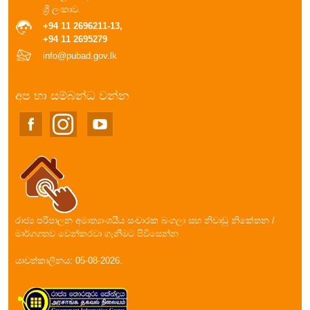
ශ්‍රී ලංකාව.
+94 11 2696211-13,
+94 11 2695279
info@pubad.gov.lk
අප හා සම්බන්ධ වන්න
රාජ්‍ය පරිපාලන අමාත්‍යාංශයීය සංචාරක බංගලා සහ නිවාඩු නිකේතන /
මාර්ගගතව වෙන්කරවා ගැනීමට පිවිසෙන්න
යාවත්කාලිනය: 05-08-2026.