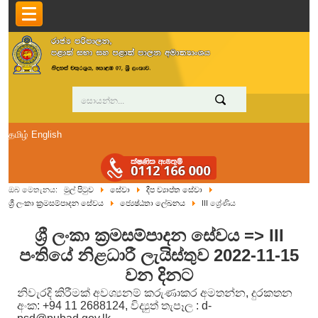
தமிழ்
English
ඔබ මෙතැනය:
මුල් පිටුව
සේවා
දීප ව්‍යාප්ත සේවා
ශ්‍රී ලංකා ක්‍රමසම්පාදන සේවය
ජ්‍යෙෂ්ඨතා ලේඛනය
III ශ්‍රේණිය
ශ්‍රී ලංකා ක්‍රමසම්පාදන සේවය => III
පංතියේ නිළධාරී ලැයිස්තුව 2022-11-15
වන දිනට
නිවැරදි කිරීමක් අවශ්‍යනම් කරුණාකර අමතන්න, දුරකතන
අංක: +94 11 2688124, විද්‍යුත් තැපෑල : d-