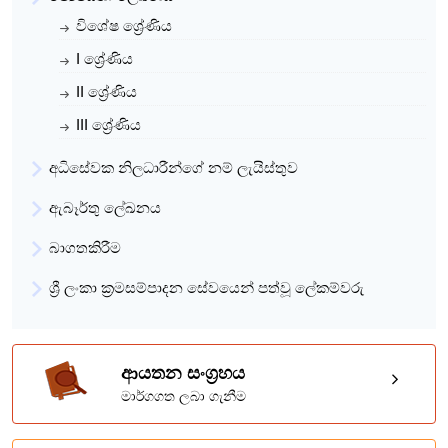
විශේෂ ශ්‍රේණිය
I ශ්‍රේණිය
II ශ්‍රේණිය
III ශ්‍රේණිය
අධිසේවක නිලධාරීන්ගේ නම් ලැයිස්තුව
ඇබෑර්තු ලේඛනය
බාගතකිරීම
ශ්‍රී ලංකා ක්‍රමසම්පාදන සේවයෙන් පත්වූ ලේකම්වරු
ආයතන සංග්‍රහය
මාර්ගගත ලබා ගැනීම