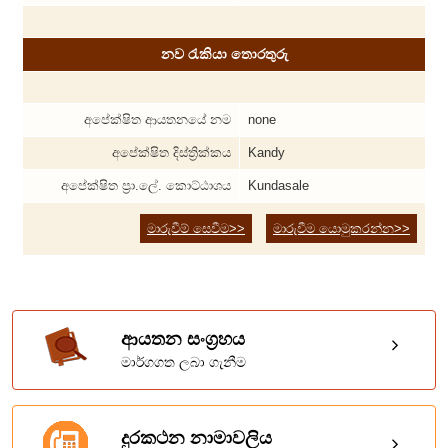
නව රැකියා තොරතුරු
අපේක්ෂිත ආයතනයේ නම
none
අපේක්ෂිත දිස්ත්‍රික්කය
Kandy
අපේක්ෂිත ප්‍රා.ලේ. කොට්ඨාශය
Kundasale
මාරුවීම් සෙවීම>>
මාරුවීම යොමුකරන්න>>
ආයතන සංග්‍රහය
මාර්ගගත ලබා ගැනීම
දුරකථන නාමාවලිය