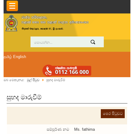
தமிழ்
English
ඔබ මෙතැනය:
මුල් පිටුව
සුහද මාරුවීම්
සුහද මාරුවීම්
සම්පූර්ණ නම
Ms. fathima