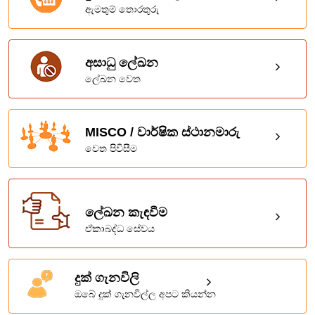
ඇමතුම් තොරතුරු
අසාධු ලේඛන
ලේඛන වෙත
MISCO / වාර්ෂික ස්ථානමාරු
වෙත පිවිසීම
ලේඛන කැඳවීම
ඒකාබද්ධ සේවය
දුක් ගැනවිලි
ඔබේ දුක් ගැනවිල්ල අපට කියන්න