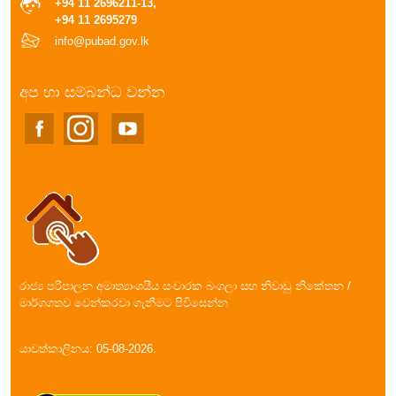
+94 11 2696211-13,
+94 11 2695279
info@pubad.gov.lk
අප හා සම්බන්ධ වන්න
රාජ්‍ය පරිපාලන අමාත්‍යාංශයීය සංචාරක බංගලා සහ නිවාඩු නිකේතන /
මාර්ගගතව වෙන්කරවා ගැනීමට පිවිසෙන්න
යාවත්කාලිනය: 05-08-2026.