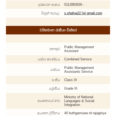
දුරකථන අංකය
0112883926 -
විද්‍යුත් තැපෑල
s.shafna22 [a] gmail.com
වර්තමාන රැකියා විස්තර
Public Management
තනතුර
Assistant
සේවා කාණ්ඩය
Combined Service
Public Management
සේවය
Assistants Service
පංතිය
Class III
ශ්‍රේණිය
Grade III
Ministry of National
ආයතනයේ නම
Languages & Social
Integration
ආයතන ලිපිනය
40 buthgamuwa rd rajagiriya