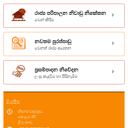
රාජ්‍ය පරිපාලන නිවාඩු නිකේතන
වෙන් කිරිම
නවතම පුරප්පාඩු
වෙනත් රාජ්‍ය ආයතන
ප්‍රසම්පාදන නිවේදන
ලංසු කැදවීම හා පිරිනැමීම
විමසීම්
නිදහස් චතුරශ්‍රය,
කොළඹ 07,
ශ්‍රී ලංකාව.