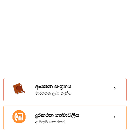
ආයතන සංග්‍රහය
මාර්ගගත ලබා ගැනීම
දුරකථන නාමාවලිය
ඇමතුම් තොරතුරු