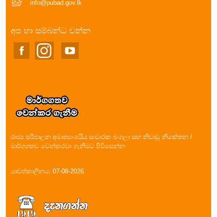
info@pubad.gov.lk
අප හා සම්බන්ධ වන්න
රාජ්‍ය පරිපාලන අමාත්‍යාංශයීය සංචාරක බංගලා සහ නිවාඩු නිකේතන /
මාර්ගගතව වෙන්කරවා ගැනීමට පිවිසෙන්න
යාවත්කාලිනය: 07-08-2026.