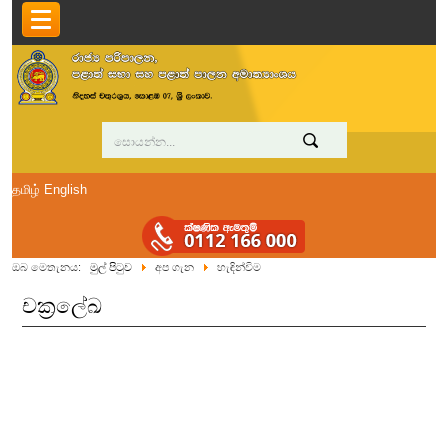
தமிழ்
English
ඔබ මෙතැනය:
මුල් පිටුව
අප ගැන
හැඳින්විම
චක්‍රලේඛ