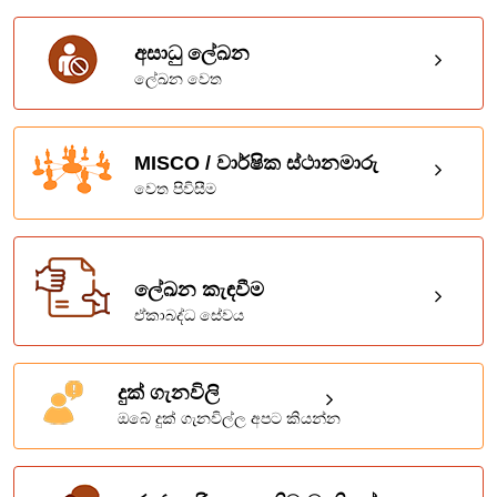
අසාධු ලේඛන
ලේඛන වෙත
MISCO / වාර්ෂික ස්ථානමාරු
වෙත පිවිසීම
ලේඛන කැඳවීම
ඒකාබද්ධ සේවය
දුක් ගැනවිලි
ඔබේ දුක් ගැනවිල්ල අපට කියන්න