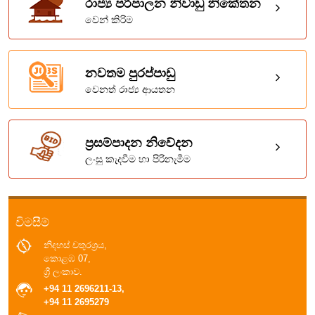
රාජ්‍ය පරිපාලන නිවාඩු නිකේතන
වෙන් කිරිම
නවතම පුරප්පාඩු
වෙනත් රාජ්‍ය ආයතන
ප්‍රසම්පාදන නිවේදන
ලංසු කැදවීම හා පිරිනැමීම
විමසීම්
නිදහස් චතුරශ්‍රය,
කොළඹ 07,
ශ්‍රී ලංකාව.
+94 11 2696211-13,
+94 11 2695279