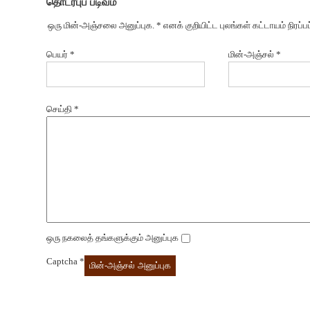
தொடர்புப் படிவம்
ஒரு மின்-அஞ்சலை அனுப்புக. * எனக் குறியிட்ட புலங்கள் கட்டாயம் நிரப
பெயர்
*
மின்-அஞ்சல்
*
செய்தி
*
ஒரு நகலைத் தங்களுக்கும் அனுப்புக
Captcha
*
மின்-அஞ்சல் அனுப்புக