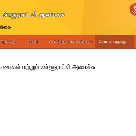
 அறிவுக்கு
கேலரி
செய்திகளும் சம்பவங்களும்
தொடர்புகளுக்கு
பை௧ள் மற்றும் உள்ளூராட்சி அமைச்சு