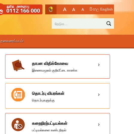
සිංහල
English
தளவரைப்படம்
தாபன விதிக்கோவை
இணையமூலம் குறியீட்டை காண்க
தொடர்பு விபரங்கள்
தொடர்புகளுக்கு
கறைநிரற்பட்டியல்கள்
பட்டியல்களை கண்டறிதல்