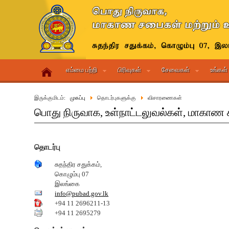
எம்மை பற்றி
பிரிவுகள்
சேவைகள்
உங்கள்
இருக்குமிடம்:
முகப்பு
தொடர்புகளுக்கு
விசாரணைகள்
பொது நிருவாக, உள்நாட்டலுவல்கள், மாகாண ச
தொடர்பு
சுதந்திர சதுக்கம்,
கொழும்பு 07
இலங்கை
info@pubad.gov.lk
+94 11 2696211-13
+94 11 2695279