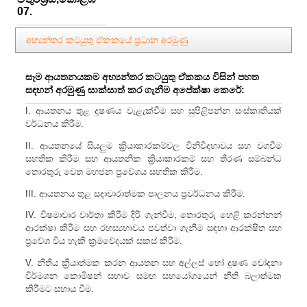
07.
අභ්‍යන්තර කටයුතු ඒකකයේ ප්‍රධාන අරමුණු
සෑම ආයතනයකම අභ්‍යන්තර කටයුතු ඒකකය විසින් පහත
සඳහන් අරමුණු සාක්සාත් කර ගැනීම අපේක්ෂා කෙරේ:
I. ආයතනය තුළ දූෂණය වැළැක්වීම සහ සුපිළිපන්න සංස්කෘතියක්
වර්ධනය කිරීම.
II. ආයතනයේ සියලුම ක්‍රියාකාරකම්වල විනිවිදභාවය සහ වගවීම
සහතික කිරීම සහ ආයතනික ක්‍රියාකාරකම් සහ තීරණ සම්බන්ධ
තොරතුරු වෙත මහජන ප්‍රවේශය සහතික කිරීම.
III. ආයතනය තුළ සදාචාරාත්මක පාලනය ප්‍රවර්ධනය කිරීම.
IV. විෂමාචාර වාර්තා කිරීම දිරි ගැන්වීම, තොරතුරු හෙළි කරන්නන්
ආරක්ෂා කිරීම සහ රහස්‍යභාවය පවත්වා ගැනීම සඳහා ආරක්ෂිත සහ
ප්‍රවේශ විය හැකි ක්‍රමවේදයක් සකස් කිරීම.
V. නීතිය ක්‍රියාත්මක කරන ආයතන සහ අල්ලස් හෝ දූෂණ චෝදනා
විර්මශන කොමිෂන් සභාව සමඟ සහයෝගයෙන් නීති බලාත්මක
කිරීමට සහාය වීම.