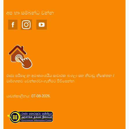
අප හා සම්බන්ධ වන්න
රාජ්‍ය පරිපාලන අමාත්‍යාංශයීය සංචාරක බංගලා සහ නිවාඩු නිකේතන /
මාර්ගගතව වෙන්කරවා ගැනීමට පිවිසෙන්න
යාවත්කාලිනය: 07-08-2026.