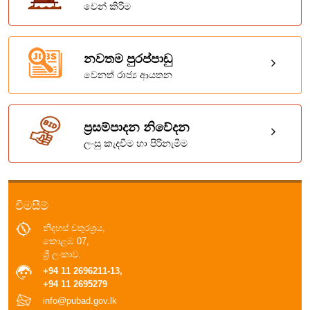
වෙන් කිරිම
නවතම පුරප්පාඩු
වෙනත් රාජ්‍ය ආයතන
ප්‍රසම්පාදන නිවේදන
ලංසු කැදවීම හා පිරිනැමීම
විමසීම්
නිදහස් චතුරශ්‍රය,
කොළඹ 07,
ශ්‍රී ලංකාව.
+94 11 2696211-13,
+94 11 2695279
info@pubad.gov.lk