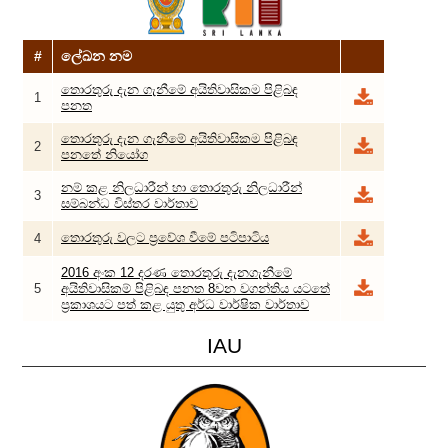
#
ලේඛන නම
තොරතුරු දැන ගැනීමේ අයිතිවාසිකම පිළිබඳ
1
පනත
තොරතුරු දැන ගැනීමේ අයිතිවාසිකම පිළිබඳ
2
පනතේ නියෝග
නම් කළ නිලධාරීන් හා තොරතුරු නිලධාරීන්
3
සම්බන්ධ විස්තර වාර්තාව
තොරතුරු වලට ප්‍රවේශ වීමේ පටිපාටිය
4
2016 අංක 12 දරණ තොරතුරු දැනගැනීමේ
5
අයිතිවාසිකම් පිළිබඳ පනත 8වන වගන්තිය යටතේ
ප්‍රකාශයට පත් කළ යුතු අර්ධ වාර්ෂික වාර්තාව
IAU