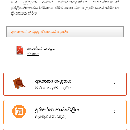
XIV. පුද්ගලික අංශයේ පාර්ශවකරුවන්ගේ සහභාගීත්වයෙන්
සුපිළිපන්නතාවය වර්ධනය කිරීම සඳහා වන සැලසුම් සකස් කිරීම හා
ක්‍රියාත්මක කිරීම.
අභ්‍යන්තර කටයුතු ඒකකයේ සංයුතිය
අභ්‍යන්තර කටයුතු
ඒකකය
ආයතන සංග්‍රහය
මාර්ගගත ලබා ගැනීම
දුරකථන නාමාවලිය
ඇමතුම් තොරතුරු