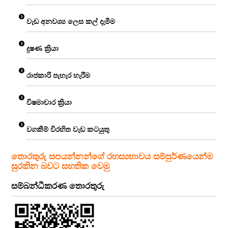
වැඩ අනවශ්‍ය ලෙස කල් දැමීම
දුෂණ ක්‍රියා
රාජකාරි පැහැර හැරීම
විෂමාචාර ක්‍රියා
වගකීම් විරහිත වැඩ කටයුතු
තොරතුරු සපයන්නන්ගේ රහස්‍යභාවය සම්පුර්ණයෙන්ම
සුරකින බවට සහතික වෙමු
සම්බන්ධීකරණ තොරතුරු