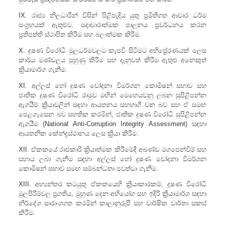
IX. රාජ්‍ය නිලධාරීන් විසින් පිළිපැදිය යුතු ප්‍රමිතිගත ආචාර ධර්ම
සංග්‍රහයක් ඇතුළුව. සදාචාරාත්මක පාලනය ප්‍රවර්ධනය කරන
ප්‍රතිපත්ති ස්ථාපිත කිරීම සහ බලාත්මක කිරීම.
X. දුෂණ විරෝධී මූලධර්මවලට කැපවී සිටීමට අභිප්‍රේරණයක් ලෙස
කාර්ය මණ්ඩලය පුහුණු කිරීම සහ දැනුවත් කිරීම ඇතුළු අනෙකුත්
ක්‍රියාමාර්ග ගැනීම.
XI. අල්ලස් හෝ දුෂණ චෝදනා විමර්ශන කොමිෂන් සභාව සහ
ජාතික දූෂණ විරෝධී රාමුව මඟින් මෙහෙයවනු ලබන සුපිළිපන්න
ඇගයීම් ක්‍රියාවලින් සඳහා ආයතනය සහභාගී වන බව සහ ඒ සමඟ
පෙළගැසෙන බව සහතික කරමින්, ජාතික දුෂණ විරෝධී සුපිළිපන්න
ඇගයීම (National Anti-Corruption Integrity Assessment) සඳහා
ආයතනික කේන්ද්‍රස්ථානය ලෙස ක්‍රියා කිරීම.
XII. ඒකකයේ රාජකාරි ක්‍රියාත්මක කිරීමේදී අඛණ්ඩ මගපෙන්වීම් සහ
සහාය ලබා ගැනීම සඳහා අල්ලස් හෝ දුෂණ චෝදනා විමර්ශන
කොමිෂන් සභාව සමඟ සම්බන්ධතා පවත්වා ගැනීම.
XIII. අභ්‍යන්තර කටයුතු ඒකකයෙහි ක්‍රියාකාරකම්, දූෂණ විරෝධී
මුලපිරීම්වල ප්‍රගතිය, මුහුණ දෙන අභියෝග සහ ඉදිරි ක්‍රියාමාර්ග සඳහා
නිර්දේශ සාරාංශගත කරමින් කාලානුරූපී සහ වාර්ෂික වාර්තා සකස්
කිරීම.