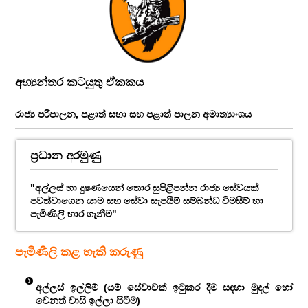
අභ්‍යන්තර කටයුතු ඒකකය
රාජ්‍ය පරිපාලන, පළාත් සභා සහ පළාත් පාලන අමාත්‍යාංශය
ප්‍රධාන අරමුණු
"අල්ලස් හා දුෂණයෙන් තොර සුපිළිපන්න රාජ්‍ය සේවයක්
පවත්වාගෙන යාම සහ සේවා සැපයීම් සම්බන්ධ විමසීම් හා
පැමිණිලි භාර ගැනීම"
පැමිණිලි කළ හැකි කරුණු
අල්ලස් ඉල්ලිම් (යම් සේවාවක් ඉටුකර දීම සඳහා මුදල් හෝ
වෙනත් වාසි ඉල්ලා සිටීම)