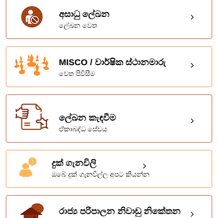
අසාධු ලේඛන
ලේඛන වෙත
MISCO / වාර්ෂික ස්ථානමාරු
වෙත පිවිසීම
ලේඛන කැඳවීම
ඒකාබද්ධ සේවය
දුක් ගැනවිලි
ඔබේ දුක් ගැනවිල්ල අපට කියන්න
රාජ්‍ය පරිපාලන නිවාඩු නිකේතන