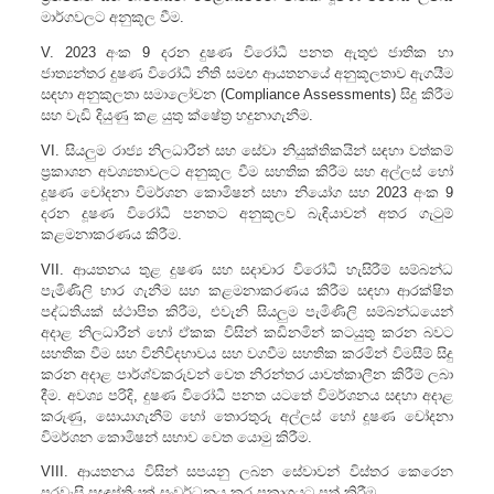
මාර්ගවලට අනුකූල වීම.
V. 2023 අංක 9 දරන දුෂණ විරෝධී පනත ඇතුළු ජාතික හා
ජාත්‍යන්තර දුෂණ විරෝධී නීති සමඟ ආයතනයේ අනුකූලතාව ඇගයීම
සඳහා අනුකුලතා සමාලෝචන (Compliance Assessments) සිදු කිරීම
සහ වැඩි දියුණු කළ යුතු ක්ෂේත්‍ර හදුනාගැනීම.
VI. සියලුම රාජ්‍ය නිලධාරීන් සහ සේවා නියුක්තිකයින් සඳහා වත්කම්
ප්‍රකාශන අවශ්‍යතාවලට අනුකූල වීම සහතික කිරීම සහ අල්ලස් හෝ
දූෂණ චෝදනා විමර්ශන කොමිෂන් සභා නියෝග සහ 2023 අංක 9
දරන දූෂණ විරෝධී පනතට අනුකූලව බැඳියාවන් අතර ගැටුම්
කළමනාකරණය කිරීම.
VII. ආයතනය තුළ දුෂණ සහ සදාචාර විරෝධී හැසිරීම් සම්බන්ධ
පැමිණිලි භාර ගැනීම සහ කළමනාකරණය කිරීම සඳහා ආරක්ෂිත
පද්ධතියක් ස්ථාපිත කිරීම, එවැනි සියලුම පැමිණිලි සම්බන්ධයෙන්
අදාළ නිලධාරීන් හෝ ඒකක විසින් කඩිනමින් කටයුතු කරන බවට
සහතික වීම සහ විනිවිදභාවය සහ වගවීම සහතික කරමින් විමසීම් සිදු
කරන අදාළ පාර්ශ්වකරුවන් වෙත නිරන්තර යාවත්කාලීන කිරීම් ලබා
දීම. අවශ්‍ය පරිදි, දුෂණ විරෝධී පනත යටතේ විමර්ශනය සඳහා අදාළ
කරුණු, සොයාගැනීම් හෝ තොරතුරු අල්ලස් හෝ දූෂණ චෝදනා
විමර්ශන කොමිෂන් සභාව වෙත යොමු කිරීම.
VIII. ආයතනය විසින් සපයනු ලබන සේවාවන් විස්තර කෙරෙන
පුරවැසි ප්‍රඥප්තියක් සංවර්ධනය කර ප්‍රකාශයට පත් කිරීම.