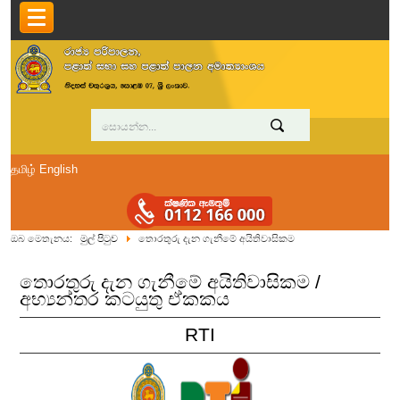
தமிழ்
English
ඔබ මෙතැනය:
මුල් පිටුව
තොරතුරු දැන ගැනීමේ අයිතිවාසිකම
තොරතුරු දැන ගැනීමේ අයිතිවාසිකම /
අභ්‍යන්තර කටයුතු ඒකකය
RTI