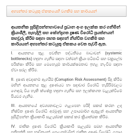
අභ්‍යන්තර කටයුතු ඒකකයෙහි වගකීම් සහ කාර්යයන්
ආයතනික සුපිළිපන්නභාවයේ ප්‍රධාන අංග ඉලක්ක කර ගනිමින්
ක්‍රියාශීලී, පැහැදිලි සහ කේන්ද්‍රගත දූෂණ විරෝධී ප්‍රයත්නයන්
තහවුරු කිරීම සඳහා පහත සඳහන් නිශ්චිත වගකීම් සහ
කාර්යයන් අභ්‍යන්තර කටයුතු ඒකකය වෙත පැවරී ඇත.
I. ආයතනය තුළ පවතින පද්ධතිමය බාධාවන් (systemic
bottlenecks) හඳුනා ගැනීම සඳහා වත්මන් ක්‍රියා පටිපාටි සහ චක්‍රලේඛ
පරීක්ෂා කිරීම සහ මෙහෙයුම් කාර්යක්ෂමතාව ඉහළ නැංවීම සඳහා
ඒවා සරල කිරීම.
II. දුෂණ අවදානම් ඇගයීම් (Corruption Risk Assessment) සිදු කිරීම
මඟින් ආයතනය තුළ දූෂණයට හා සදාචාර විරෝධී හැසිරීම්වලට
ගොදුරු විය හැකි ක්ෂේත්‍ර හඳුනා ගැනීම සහ ඉලක්කගත වැළැක්වීමේ
පියවර ගැනීම.
III. ආයතනයේ අවශ්‍යතාවලට ගැළපෙන පරිදි සකස් කරන ලද
නිෂ්චිත දූෂණ විරෝධී අරමුණු සහ උපායමාර්ග ඇතුළත් ආයතනික
සුපිළිපන්න ක්‍රියාකාරී සැලැස්මක් සකස් කර ක්‍රියාත්මක කිරීම.
IV. ජාතික දූෂණ විරෝධී ක්‍රියාකාරී සැලැස්ම සමඟ ආයතනික
ප්‍රතිපත්ති සහ භාවිතයන් පෙළගස්වමින් ජාතික දූෂණ විරෝධී උපාය