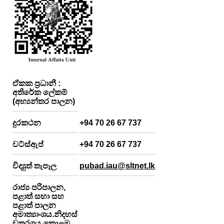
ඒකක ප්‍රධානී :
අතිරේක ලේකම්
(අභ්‍යන්තර පාලන)
දුරකථන
+94 70 26 67 737
වට්ස්ඇප්
+94 70 26 67 737
විද්‍යුත් තැපෑල
pubad.iau@sltnet.lk
රාජ්‍ය පරිපාලන,
පළාත් සභා සහ
පළාත් පාලන
අමාත්‍යාංශය.නිදහස්
චතුරශ්‍රය,කොළඹ