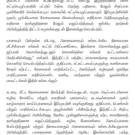
குபோடா அவர்கள் கூறியதாவது:“மீட்பு என்பது இழந்தவற்றை மீளக்
கட்டியெழுப்புவதில் மட்டும் அல்ல. அதற்கு பதிலாக, மேலும் சிறப்பாக
முன்னேறிச் செல்லக்கூடிய வகையில் கட்டியெழுப்புவதாகும். இம்முயற்சியின்
மூலம், முக்கியமான சேவைகளை மீளமைக்கவும், எதிர்கால அதிர்வுகளுக்கு
எதிரான தாங்குதிறனை மேலும் வலுப்படுத்தவும் ஐக்கிய நாடுகள்
அபிவிருத்தித் திட்டம் சமூகங்களுடன் இணைந்து செயல்படும்.
யாரையும் பின்தங்க விடாத, அனைவரையும் உள்ளடக்கிய நிலையான
மீட்சிக்கான எங்கள் கூட்டு அர்ப்பணிப்பை, இலங்கை அரசாங்கத்துடனும்
ஜப்பான் அரசாங்கத்துடனும் கொண்டுள்ள எங்கள் கூட்டாண்மை
பிரதிபலிக்கிறது,” என்றார். இத்திட்டம் மத்திய மாகாணத்தை மையமாகக்
கொண்டு செயல்படுத்தப்படும். குறிப்பாக, உட்கட்டமைப்புகளுக்கு கணிசமான
சேதம் ஏற்பட்ட, சேவைகள் பாதிக்கப்பட்ட, அனர்த்தக் கழிவுகள் குவிந்த
பாதிப்புகளை எதிர்கொண்ட கண்டி, மாத்தளை மற்றும் நுவரெலியா
மாவட்டங்கள் இதில் உள்ளடங்கும்.
உடனடி மீட்பு தேவைகளை நிவர்த்தி செய்வதுடன், சமூக அடிப்படையிலான
கழிவு சேகரிப்பு மற்றும் வசதிகள் புனரமைப்பு நடவடிக்கைகள் மூலம்
வாழ்வாதார வாய்ப்புகளையும் இம்முயற்சி வழங்குகிறது. குறிப்பாக, பெண்கள்
மற்றும் பாதிக்கப்படக்கூடிய குழுக்களின் பங்கேற்புக்கு இத்திட்டம் சிறப்பு
முக்கியத்துவம் அளிக்கிறது. தேசிய முன்னுரிமைகளுக்கு ஏற்ப, காலநிலைத்
தாங்குதிறனை வலுப்படுத்துதல், கழிவு மேலாண்மை அமைப்புகளை
மேம்படுத்துதல் மற்றும் நிலையானதும் அனைவரையும் உள்ளடக்கியதுமான
அபிவிருத்திப் பாதைகளை ஆதரித்தல் ஆகிய இலங்கையின் பரந்த