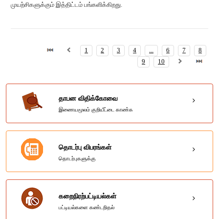
முயற்சிகளுக்கும் இத்திட்டம் பங்களிக்கிறது.
1
2
3
4
...
6
7
8
9
10
தாபன விதிக்கோவை
இணையமூலம் குறியீட்டை காண்க
தொடர்பு விபரங்கள்
தொடர்புகளுக்கு
கறைநிரற்பட்டியல்கள்
பட்டியல்களை கண்டறிதல்