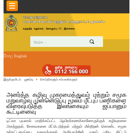
සිංහල
English
இருக்குமிடம்:
முகப்பு
செய்திகளும் சம்பவங்களும்
அனர்த்த கழிவு முகாமைத்துவம் மற்றும் சமூக
மறுவாழ்வு முன்னெடுப்பு மூலம் மீட்புப் பணிகளை
விரைவுபடுத்த இலங்கையும் ஜப்பானும்
கூட்டினைவு
டிட்வா புயலால் பாதிக்கப்பட்ட ஆயிரக்கணக்கானோருக்குக் கழிவுகளை
அகற்றுதல், சேவைகளை மீட்டெடுத்தல் மற்றும் மீள்திறன் கொண்ட சமூக
உள்கட்டமைப்பை உருவாக்குதல் ஆகியவற்றின் மூலம் புதிய திட்டம்