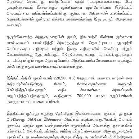
அதனைத் தொடர்ந்து, மனிதாபிமான உதவி நடவடிக்கைகளையும் மீட்பு
முயற்சிகளையும் இணைக்கும் முக்கியமான முன்னேற்றமாக இத்திட்டம்
அமையும் என எதிர்பார்க்கப்படுகிறது. குறிப்பாக, அதிகளவில் பாதிக்கப்பட்ட
பிராந்தியங்களில் ஒன்றான மத்திய மாகாணத்திற்கு இது பெரும் ஆதரவாக
அமையும்.
ஒருங்கிணைந்த அணுகுமுறையின் மூலம், இம்முயற்சி மின்சார முச்சக்கர
வண்டிகளைப் பயன்படுத்தி அனர்த்தத்துடன் தொடர்புடைய மறுசுழற்சி
செய்யக்கூடிய கழிவுகள் மற்றும் இலகு கழிவுகளின் சேகரிப்பு மற்றும்
மேலாண்மைக்கு ஆதரவளிக்கும். அதேவேளை, சுகாதாரம், கல்வி, குழந்தைப்
பராமரிப்பு மற்றும் சமூக ஆதரவு போன்ற அத்தியாவசிய சேவைகளை வழங்கும்
பல்நோக்கு சமூக வசதிகளையும் புனரமைக்கும்.
இத்திட்டத்தின் மூலம் சுமார் 228,500 பேர் நேரடியாகப் பயனடைவார்கள் என
எதிர்பார்க்கப்படுகிறது. மேலும், சேவைகளுக்கான அணுகல்
மேம்படுத்தப்படுவதாலும் கழிவு மேலாண்மை அமைப்புகள்
வலுப்படுத்தப்படுவதாலும், கூடுதலாக 700,000 சமூக உறுப்பினர்கள்
மறைமுகமாகப் பயனடைவார்கள்.
இத்திட்டம் குறித்து கருத்து தெரிவித்த இலங்கைக்கான ஜப்பான் தூதுவர்
அதிமேதகு அகியோ இசொமதா அவர்கள் கூறியதாவது:“பேரிடர் அபாயக்
குறைப்பு மற்றும் முகாமைத்துவத்தில் சமூகத்தின் அனைத்து துறைகளின்
பங்களிப்பும் அவசியம். பங்கேற்பு சார்ந்த மற்றும் நிலையான அணுகுமுறையின்
மூலம் மீட்பு நடவடிக்கைகளுக்கு ஆதரவளித்து, சமூகங்களின் மீட்சித்திறனை