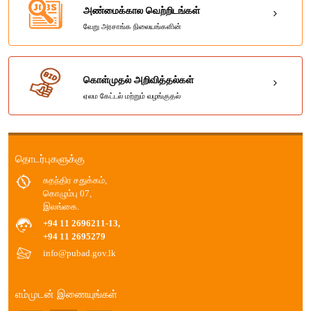
அண்மைக்கால வெற்றிடங்கள்
வேறு அரசாங்க நிலையங்களின்
கொள்முதல் அறிவித்தல்கள்
ஏலம கேட்டல் மற்றும் வழங்குதல்
தொடர்புகளுக்கு
சுதந்திர சதுக்கம்,
கொழும்பு 07,
இலங்கை.
+94 11 2696211-13,
+94 11 2695279
info@pubad.gov.lk
எம்முடன் இணையுங்கள்