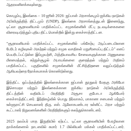
ஆதரவளிளக்கவுள்ளது.
கொழும்பு, இலங்கை – 10 ஜூன் 2026: ஜப்பான் அரசாங்கமும் ஐக்கிய நாடுகள்
அபிவிருத்தித் திட்டமும் (UNDP), இலங்கை அரசாங்கத்துடன் இணைந்து,
டிட்வா சூறாவளியால் பாதிக்கப்பட்ட சமூகங்களின் மீட்பு நடவடிக்கைகளை
விரைவுபடுத்தும் புதிய திட்டமொன்றில் இன்று கைச்சாத்திட்டன.
“சூறாவளியால் பாதிக்கப்பட்ட சமூகங்களில் பங்கேற்பு அடிப்படையிலான
பேரிடர் கழிவுகள் அகற்றல் மற்றும் சமூக வசதிகள் மறுசீரமைப்பு திட்டம்” எனப்
பெயரிடப்பட்டுள்ள இம்முயற்சி, அத்தியாவசிய சேவைகளுக்கான அணுகலை
மீளமைத்தல், சுற்றுச்சூழல் அபாயங்களை குறைத்தல் மற்றும் அதிகம்
பாதிக்கப்பட்ட பகுதிகளில் சமூகங்களின் மீட்சித்திறனை வலுப்படுத்தல்
ஆகியவற்றை நோக்கமாகக் கொண்டுள்ளது.
இத்திட்ட ஒப்பந்தத்தில் இலங்கைக்கான ஜப்பான் தூதுவர் மேதகு அகியோ
இசொமதா மற்றும் இலங்கைக்கான ஐக்கிய நாடுகள் அபிவிருத்தித்
திட்டத்தின் வதிவிடப் பிரதிநிதி அசூசா குபோடா ஆகியோர்
கைச்சாத்திட்டனர். இந்நிகழ்வில் பொது நிர்வாகம், மாகாண சபைகள் மற்றும்
உள்ளூராட்சி செயலாளர் திரு. எஸ். ஆலோகபண்டார உள்ளிட்ட அரச மற்றும்
கூட்டாளர் நிறுவனங்களின் பிரதிநிதிகளும் கலந்துகொண்டனர்.
2025 நவம்பர் மாத இறுதியில் ஏற்பட்ட டிட்வா சூறாவளியின் பேரழிவான
தாக்கங்களால் நாடளவில் சுமார் 1.7 மில்லியன் மக்கள் பாதிக்கப்பட்டனர்.