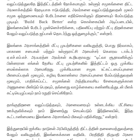
வலுப்படுத்துவதே இத்திட்டத்தின் நோக்கமாகும். உள்ளூர் சமூகங்களை திட்ட
அமலாக்கத்தில் நேரடியாக ஈடுபடுத்தி, அவர்களை வலுப்படுத்துவதன் மூலம்
சமூக ஒற்றுமையையும் பேரிடர்களை எதிர்கொள்ளும் திறனையும் மேம்படுத்த
முடியும். ‘Build Back Better’ என்ற கொள்கையின் அடிப்படையில்,
இலங்கையின் பேரிடர் முன்னெச்சரிக்கை, பதிலளிப்பு மற்றும் மீட்பு திறன்களை
மேலும் வலுப்படுத்த ஜப்பான் தொடர்ந்து ஒத்துழைக்கும்,” என்றார்.
இலங்கை அரசாங்கத்தின் மீட்பு முயற்சிகளை வலியுறுத்தி, பொது நிர்வாகம்,
மாகாண சபைகள் மற்றும் உள்ளூராட்சி அமைச்சர் கௌரவ டாக்டர்
ஏ.எச்.எம்.எச். அபயரத்ன அவர்கள் கூறியதாவது: “டிட்வா சூறாவளிக்குப்
பின்னரான எங்கள் தேசிய மீட்பு முயற்சிகளில் இத்திட்டம் ஒரு முக்கிய
மைல்கல்லாக அமைகிறது. முக்கியமான சமூக உட்கட்டமைப்புகளை
மீளமைப்பதன் மூலமும், கழிவு மேலாண்மை அமைப்புகளை மேம்படுத்துவதன்
மூலமும், பாதிக்கப்பட்ட சமூகங்கள் அத்தியாவசிய சேவைகளுக்கான
அணுகலை மீண்டும் பெறவும், தங்களது வாழ்க்கையை கண்ணியத்துடன் மீளக்
கட்டியெழுப்பவும் நாம் உறுதி செய்கிறோம்.
தாங்குதிறனை வலுப்படுத்தவும், அனைவரையும் உள்ளடக்கிய மீட்சியை
ஊக்குவிக்கவும் நாம் இணைந்து செயல்படும் இந்நிலையில், இந்த
கூட்டாண்மையை இலங்கை அரசாங்கம் மிகவும் மதிக்கிறது,” என்றார்.
இத்துறையில் ஐக்கிய நாடுகள் அபிவிருத்தித் திட்டத்தின் தலைமைத்துவத்தை
மேலும் வலியுறுத்தி, இலங்கைக்கான வதிவிட பிரதிநிதி திருமதி அசுசா