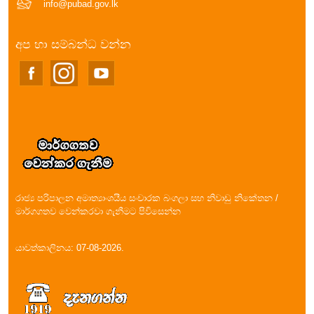
info@pubad.gov.lk
අප හා සම්බන්ධ වන්න
රාජ්‍ය පරිපාලන අමාත්‍යාංශයීය සංචාරක බංගලා සහ නිවාඩු නිකේතන /
මාර්ගගතව වෙන්කරවා ගැනීමට පිවිසෙන්න
යාවත්කාලිනය: 07-08-2026.