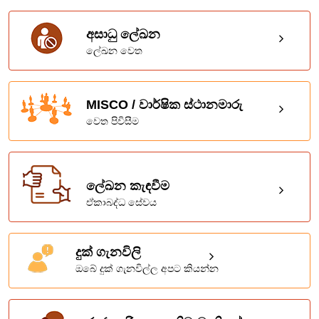
අසාධු ලේඛන
ලේඛන වෙත
MISCO / වාර්ෂික ස්ථානමාරු
වෙත පිවිසීම
ලේඛන කැඳවීම
ඒකාබද්ධ සේවය
දුක් ගැනවිලි
ඔබේ දුක් ගැනවිල්ල අපට කියන්න