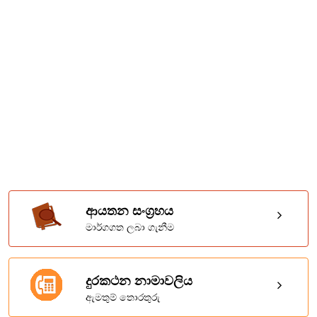
ආයතන සංග්‍රහය
මාර්ගගත ලබා ගැනීම
දුරකථන නාමාවලිය
ඇමතුම් තොරතුරු