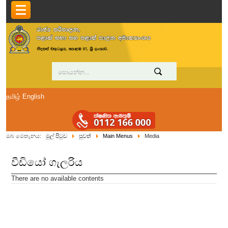
தமிழ்
English
ඔබ මෙතැනය:
මුල් පිටුව
පුවත්
Main Menus
Media
වීඩියෝ ගැලරිය
There are no available contents