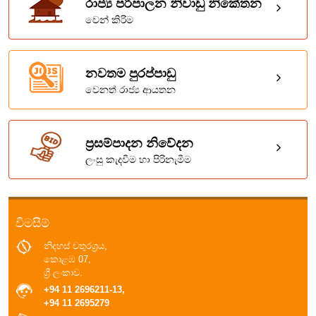
රාජ්‍ය පරිපාලන නිවාඩු නිකේතන
වෙන් කිරිම
නවතම පුරප්පාඩු
වෙනත් රාජ්‍ය ආයතන
ප්‍රසම්පාදන නිවේදන
ලංසු කැදවීම හා පිරිනැමීම
විමසීම්
නිදහස් චතුරශ්‍රය,
කොළඹ 07,
ශ්‍රී ලංකාව.
+94 11 2696211-13,
+94 11 2695279