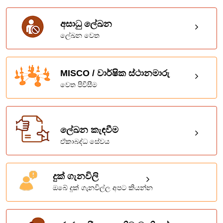
අසාධු ලේඛන
ලේඛන වෙත
MISCO / වාර්ෂික ස්ථානමාරු
වෙත පිවිසීම
ලේඛන කැඳවීම
ඒකාබද්ධ සේවය
දුක් ගැනවිලි
ඔබේ දුක් ගැනවිල්ල අපට කියන්න