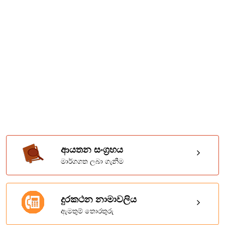
ආයතන සංග්‍රහය
මාර්ගගත ලබා ගැනීම
දුරකථන නාමාවලිය
ඇමතුම් තොරතුරු