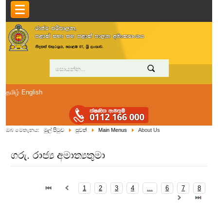
தமிழ்
English
ඔබ මෙතැනය:
මුල් පිටුව
පුවත්
Main Menus
About Us
ගරු. රාජ්‍ය අමාත්‍යතුමා
1
2
3
4
...
6
7
8