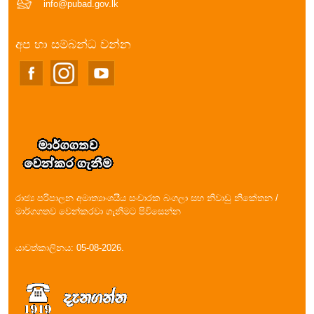
info@pubad.gov.lk
අප හා සම්බන්ධ වන්න
රාජ්‍ය පරිපාලන අමාත්‍යාංශයීය සංචාරක බංගලා සහ නිවාඩු නිකේතන /
මාර්ගගතව වෙන්කරවා ගැනීමට පිවිසෙන්න
යාවත්කාලිනය: 05-08-2026.