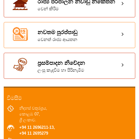
රාජ්‍ය පරිපාලන නිවාඩු නිකේතන
වෙන් කිරිම
නවතම පුරප්පාඩු
වෙනත් රාජ්‍ය ආයතන
ප්‍රසම්පාදන නිවේදන
ලංසු කැදවීම හා පිරිනැමීම
විමසීම්
නිදහස් චතුරශ්‍රය,
කොළඹ 07,
ශ්‍රී ලංකාව.
+94 11 2696211-13,
+94 11 2695279