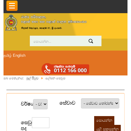
தமிழ்
English
ඔබ මෙතැනය:
මුල් පිටුව
ලේඛන සෙවුම
සේවාව
වර්ෂය
සෙවුම්
පද