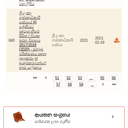
වන ලිපිය
ශ්‍රී ලංකා
ගණකාධිකාරී
සේවයේ III
ශ්‍රේණියට
බඳවාගැනීමේ
ශ්‍රී ලංකා
සීමිත / විවෘත
2021-
ගණකාධිකාරි
840
තරඟ විභාගය
2021
02-19
සේවය
2017/2018
(2020) - සම්මුඛ
පරීක්ෂණය සඳහා
සුදුසුකම්ලත්
අයදුම්කරුවන්ගේ
නාම ලේඛනය
51
52
53
...
55
56
57
58
59
...
ආයතන සංග්‍රහය
මාර්ගගත ලබා ගැනීම