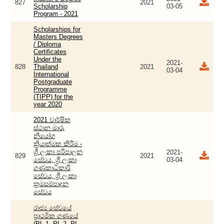
827
2021
Scholarship
03-05
Program - 2021
Scholarships for
Masters Degrees
/ Diploma
Certificates
Under the
2021-
828
Thailand
2021
03-04
International
Postgraduate
Programme
(TIPP) for the
year 2020
2021 වාර්ෂික
ස්ථාන මාරු
නියෝග
ක්‍රියාත්මක කිරීම -
ශ්‍රී ලංකා පරිපාලන
2021-
829
2021
සේවය, ශ්‍රී ලංකා
03-04
ගණකාධිකාරි
සේවය, ශ්‍රී ලංකා
ක්‍රමසම්පාදන
සේවය
රාජ්‍ය සේවයේ
ප්‍රාථමික ගණයේ
(PL-1, PL-2, PL-