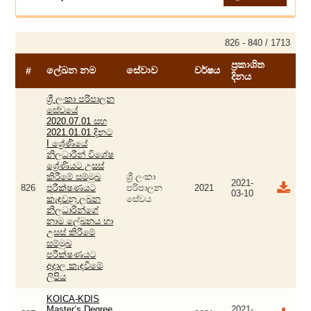
826 - 840 / 1713
ප්‍රකාශිත
ලේඛන නම
සේවාව
වර්ෂය
#
දිනය
ශ්‍රී ලංකා පරිපාලන
සේවයේ
2020.07.01 සහ
2021.01.01 දිනට
I ශ්‍රේණියේ
නිලධාරීන් විශේෂ
ශ්‍රේණියට උසස්
කිරීමේ සම්මුඛ
ශ්‍රී ලංකා
2021-
826
පරීක්ෂණයට
පරිපාලන
2021
03-10
කැඳවනු ලබන
සේවය
නිලධාරින්ගේ
නාම ලේඛනය හා
උසස් කිරීමේ
සම්මුඛ
පරීක්ෂණයට
අදාල කැඳවීමේ
ලිපිය
KOICA-KDIS
Master’s Degree
2021-