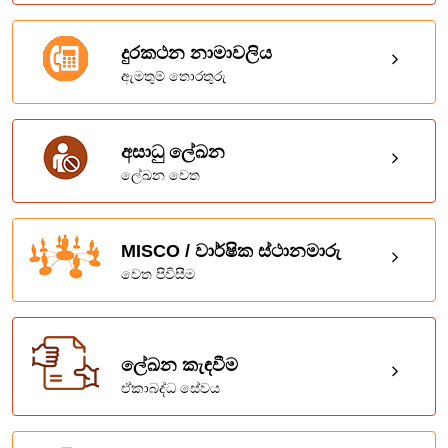
දුරකථන නාමාවලිය
ඇමතුම් තොරතුරු
අසාධු ලේඛන
ලේඛන වෙත
MISCO / වාර්ෂික ස්ථානමාරු
වෙත පිවිසීම
ලේඛන කැඳවීම
ඒකාබද්ධ සේවය