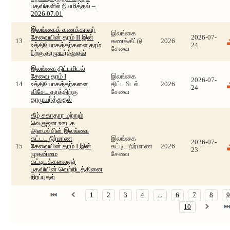
பதவிகளில் நியமித்தல் –
2026.07.01
இலங்கைக் கணக்காளர்
இலங்கை
சேவையின் தரம் II இன்
2026-07-
13
கணக்கீட்டு
2026
உத்தியோகத்தர்களை தரம்
24
சேவை
I ற்கு தரமுயர்த்துதல்
இலங்கை திட்டமிடல்
சேவை தரம் I
இலங்கை
2026-07-
14
உத்தியோகத்தர்களை
திட்டமிடல்
2026
24
விசேட தரத்திற்கு
சேவை
தரமுயர்த்துதல்
கீழ் சுகாதார மற்றும்
வெகுஜன ஊடக
அமைச்சின் இலங்கை
கட்டட நிர்மாண
இலங்கை
2026-07-
15
சேவையின் தரம் I இன்
கட்டிட நிர்மாண
2026
23
முதன்மை
சேவை
கட்டிடக்கலைஞர்
பதவியின் வெற்றிடத்தினை
நிரப்புதல்
1
2
3
4
...
6
7
8
9
10