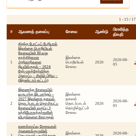
1 - 15 / 1
பிரசுரித்த
#
ஆவணத் தலைப்பு
சேவை
ஆண்டு
திகதி
திறந்த போட்டிப் பேரியால்
இலங்கை பொறியியல்
சேவையின் III வது
தரத்திற்கான
இலங்கை
2026-08-
1
அதிகாரிகளை
பொறியியல்
2026
05
நியமிக்குதல் – 2024
சேவை
நேர்முகத்தேர்விற்கு
அழைப்பு – சிவில் பிரிவு –
(இரண்டாம் கட்டம்)
இணைந்த சேவையில்
வருடாந்த இடமாற்றம் –
இலங்கை
2027 இலங்கை தகவல்,
தகவல்
2026-08-
2
தொடர்பாடல் தொழிநுட்ப
தொடர்பாடல்
2026
05
சேவையின் வகுப்பு 3
தொழில்நுட்பச்
உத்தியோகத்தர்களின்
சேவை
விபரங்களை கோருதல்
கணக்காய்வு சேவைகள்
ஆணைக்குழுவின்
இலங்கை
2026-08-
3
செயலாளர் பதவிக்கான
2026