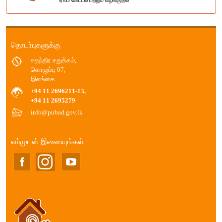
ஏலம கேட்டல் மற்றும் வழங்குதல்
தொடர்புகளுக்கு
சுதந்திர சதுக்கம்,
கொழும்பு 07,
இலங்கை.
+94 11 2696211-13,
+94 11 2695279
info@pubad.gov.lk
எம்முடன் இணையுங்கள்