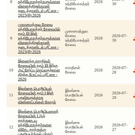
8
உத்தியோகத்தர்களுக்கான
2026
உத்தியோகத்தர்
30
வினைத்திறன்காண்
சேவை
தடைத்தாண்டல் பரீட்சை -
2025(II) 2026
முகாமைத்துவ சேவை
உத்தியோகத்தர் சேவையில்
முகாமைத்துவ
தரம் III இன்
சேவை
2026-07-
9
உத்தியோகத்தர்களுக்கான
2026
உத்தியோகத்தர்
30
வினைத்திறன்காண்
சேவை
தடைத்தாண்டல் பரீட்சை -
2025(II) 2026
இணைந்த சாரதிகள்
சேவையின் தரம் III இற்கு
சாரதிகள்
2026-07-
10
ஆட்சேர்ப்பு செய்வதற்கான
2026
சேவை
28
திறந்த போட்டிப் பரீட்சை -
2026
இலங்கை பொறியியல்
இலங்கை
சேவையின் தரம் I இன்
2026-07-
11
பொறியியல்
2026
பதவிகளுக்காக
28
சேவை
விண்ணப்பங்கள் கோரல்
இலங்கை பொறியியலாளர்
சேவையின் I ஆந்
தரத்துடைய
இலங்கை
உத்தியோகத்தர்களை
2026-07-
12
பொறியியல்
2026
விசேட தரத்துக்கு
27
சேவை
பதவியுயர்த்தல் மற்றும்