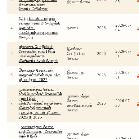
நிர்வாக சேவை
05
விண்ணப்பங்கள்
கோரப்படுகின்றன
நிதி, திட்டமிடல் மற்றும்
பொருளாதார அபிவிருத்தி
2026-08-
4
அமைச்சு -
ஏனைய
2026
04
முன்மொழிவுகளுக்கான
அழைப்பு
இலங்கை பொறியியல்
இலங்கை
சேவையின் தரம் I இன்
2026-07-
5
பொறியியல்
2026
பதவிகளுக்காக
31
சேவை
விண்ணப்பங்கள் கோரல்
இணைந்த சேவைகள்
இணைந்த
2026-07-
6
அலுவலர்களின் வருடாந்த
2026
சேவை
31
இடமாற்றம் - 2027
முகாமைத்துவ சேவை
உத்தியோகத்தர் சேவையில்
முகாமைத்துவ
தரம் I இன்
சேவை
2026-07-
7
உத்தியோகத்தர்களுக்கான
2026
உத்தியோகத்தர்
30
வினைத்திறன்காண்
சேவை
தடைத்தாண்டல் பரீட்சை -
2025(II) 2026
முகாமைத்துவ சேவை
உத்தியோகத்தர் சேவையில்
முகாமைத்துவ
தரம் II இன்
சேவை
2026-07-