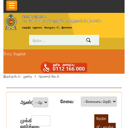
සිංහල
English
இருக்குமிடம்:
முகப்பு
ஆவணத் தேடல்
சேவை
ஆண்டு
முக்கிய
வார்த்தை