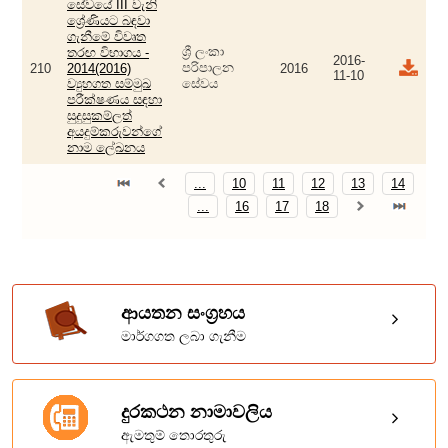
සේවයේ III වැනි
ශ්‍රේණියට බඳවා
ගැනීමේ විවෘත
ශ්‍රී ලංකා
තරඟ විභාගය -
2016-
පරිපාලන
210
2014(2016)
2016
11-10
ව්‍යුහගත සම්මුඛ
සේවය
පරීක්ෂණය සඳහා
සුදුසුකම්ලත්
අයදුම්කරුවන්ගේ
නාම ලේඛනය
...
10
11
12
13
14
...
16
17
18
ආයතන සංග්‍රහය
මාර්ගගත ලබා ගැනීම
දුරකථන නාමාවලිය
ඇමතුම් තොරතුරු