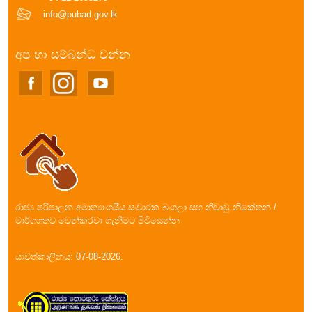
info@pubad.gov.lk
අප හා සම්බන්ධ වන්න
රාජ්‍ය පරිපාලන අමාත්‍යාංශයීය සංචාරක බංගලා සහ නිවාඩු නිකේතන /
මාර්ගගතව වෙන්කරවා ගැනීමට පිවිසෙන්න
යාවත්කාලිනය: 07-08-2026.