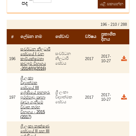
පද
196 - 210 / 288
ප්‍රකාශිත
ලේඛන නම
සේවාව
වර්ෂය
#
දිනය
සංවර්ධන නිලධාරී
සංවර්ධන
සේවයේ I වන
2017-
නිලධාරී
196
කාර්යක්ෂමතා
2017
10-27
සේවය
කඩඉම් විභාගය
-2014(II)(2016)
ශ්‍රී ලංකා
විද්‍යාත්මක
සේවයේ III
ශ්‍රී ලංකා
ශ්‍රේණියේ තනතුරු
2017-
විද්‍යාත්මක
197
පුරප්පාඩු සඳහා
2017
10-27
සේවය
බඳවා ගැනීමේ
විවෘත තරඟ
විභාගය - 2015
(2017)
ශ්‍රි ලංකා තාක්ෂණ
සේවයේ II සහ III
ශ්‍රේණියේ