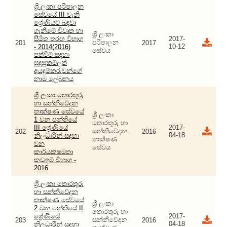
ශ්‍රී ලංකා පරිපාලන
සේවයේ III වැනි
ශ්‍රේණියට බඳවා
ගැනීමේ විවෘත හා
ශ්‍රී ලංකා
සීමිත තරඟ විභාග
2017-
පරිපාලන
201
2017
10-12
- 2014(2016)
සේවය
පත්වීම් සඳහා
සුදුසුකම්ලත්
අයදුම්කරුවන්ගේ
නාම ලේඛනය
ශ්‍රී ලංකා තොරතුරු
හා සන්නිවේදන
තාක්ෂණ සේවයේ
ශ්‍රී ලංකා
1 වන පන්තියේ
තොරතුරු හා
III ශ්‍රේණියේ
2017-
සන්නිවේදන
202
2016
04-18
නිලධාරීන් සඳහා
තාක්ෂණ
වන
සේවය
කාර්යක්ෂමතා
කඩඉම් විභාග -
2016
ශ්‍රී ලංකා තොරතුරු
හා සන්නිවේදන
තාක්ෂණ සේවයේ
ශ්‍රී ලංකා
2 වන පන්තියේ II
තොරතුරු හා
ශ්‍රේණියේ
2017-
සන්නිවේදන
203
2016
04-18
නිලධාරීන් සඳහා