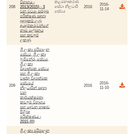
කළමනාකරණ
විභාගය -
2016-
සේවා නිලධාරී
208
2013(2015) - 3
2016
11-14
වන වටය- සම්මුඛ
සේවය
පරීක්ෂණ සඳහා
සුදුසුකම් ලැබූ
අයදුම්කරුවන්ගේ
නාම ලේඛනය
සහ කඩඉම්
ලකුණු
ශ්‍රී ලංකා පරිපාලන
සේවය, ශ්‍රී ලංකා
ඉංජිනේරු සේවය,
ශ්‍රී ලංකා
විද්‍යාත්මක සේවය
සහ ශ්‍රී ලංකා
වාස්තු විද්‍යාත්මක
සේවයේ
2016-
209
2016
11-10
නිලධාරීන් සදහා
වන
කාර්යක්ෂමතා
කඩඉම් විභාගය
සහ දෙවන භාෂාව
පිළිබඳ
පරීක්ෂණය -
2015 (II)
ශ්‍රී ලංකා පරිපාලන