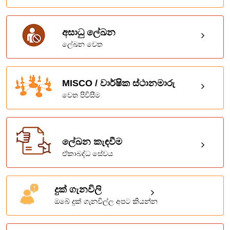
අසාධු ලේඛන
ලේඛන වෙත
MISCO / වාර්ෂික ස්ථානමාරු
වෙත පිවිසීම
ලේඛන කැඳවීම
ඒකාබද්ධ සේවය
දුක් ගැනවිලි
ඔබේ දුක් ගැනවිල්ල අපට කියන්න