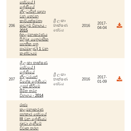
සේවයේ I
ශ්‍රේණියේ
නිලධාරින් සදහා
වන තෙවන
ශ්‍රී ලංකා
කාර්යක්ෂමතා
2017-
තාක්ෂණ
206
කඩඉම් විභාගය‍ -
2016
04-04
සේවය
2015
(කළමනාකරණය
පිළිබඳ ත්‍රෛමාසික
සහතික පත්‍ර
පාඨමාලාව) 1 වන
කණ්ඩායම
ශ්‍රී ලංකා තාක්ෂණ
සේවයේ I
ශ්‍රේණියේ
ශ්‍රී ලංකා
නිලධරයන්
2017-
207
තාක්ෂණ
2016
විශේෂ ශ්‍රේණියට
01-09
සේවය
උසස් කිරීමේ
සීමිත තරග
විභාගය - 2014
රාජ්‍ය
කළමනාකරණ
සහකාර සේවයේ
III වන ශ්‍රේණියට
බඳවා ගැනීමේ
විවෘත තරඟ