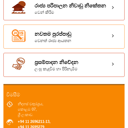
රාජ්‍ය පරිපාලන නිවාඩු නිකේතන
වෙන් කිරිම
නවතම පුරප්පාඩු
වෙනත් රාජ්‍ය ආයතන
ප්‍රසම්පාදන නිවේදන
ලංසු කැදවීම හා පිරිනැමීම
විමසීම්
නිදහස් චතුරශ්‍රය,
කොළඹ 07,
ශ්‍රී ලංකාව.
+94 11 2696211-13,
+94 11 2695279