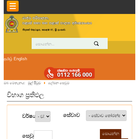
தமிழ்
English
ඔබ මෙතැනය:
මුල් පිටුව
ලේඛන සෙවුම
විභාග ප්‍රතිඵල
සේවාව
වර්ෂය
සෙවුම්