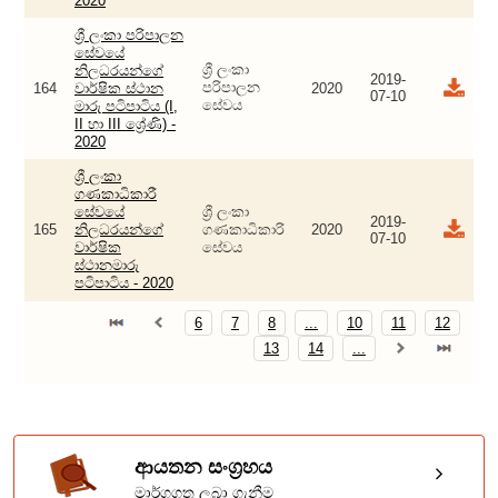
2020
ශ්‍රී ලංකා පරිපාලන
සේවයේ
ශ්‍රී ලංකා
නිලධරයන්ගේ
2019-
පරිපාලන
164
වාර්ෂික ස්ථාන
2020
07-10
සේවය
මාරු පටිපාටිය (I,
II හා III ශ්‍රේණි) -
2020
ශ්‍රී ලංකා
ගණකාධිකාරී
සේවයේ
ශ්‍රී ලංකා
2019-
165
නිලධරයන්ගේ
ගණකාධිකාරි
2020
07-10
වාර්ෂික
සේවය
ස්ථානමාරු
පටිපාටිය - 2020
6
7
8
...
10
11
12
13
14
...
ආයතන සංග්‍රහය
මාර්ගගත ලබා ගැනීම