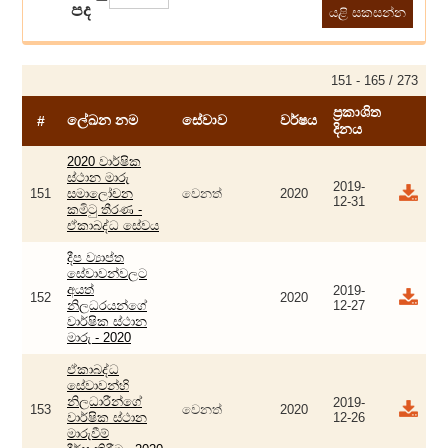
පද
151 - 165 / 273
ප්‍රකාශිත
ලේඛන නම
සේවාව
වර්ෂය
#
දිනය
2020 වාර්ෂික
ස්ථාන මාරු
2019-
151
සමාලෝචන
වෙනත්
2020
12-31
කමිටු තීරණ -
ඒකාබද්ධ සේවය
දීප ව්‍යාප්ත
සේවාවන්වලට
අයත්
2019-
152
2020
නිලධරයන්ගේ
12-27
වාර්ෂික ස්ථාන
මාරු - 2020
ඒකාබද්ධ
සේවාවන්හි
නිලධාරීන්ගේ
2019-
153
වෙනත්
2020
වාර්ෂික ස්ථාන
12-26
මාරුවීම්