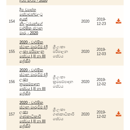
දීර්ඝ කිරීම - 2020
දීප ව්‍යාප්ත
සේවාවන්වලට
අයත්
2019-
154
2020
නිලධරයන්ගේ
12-23
වාර්ෂික ස්ථාන
මාරු - 2020
2020 - වාර්ෂික
ස්ථාන මාරුවීම් (ශ්‍රී
ශ්‍රී ලංකා
2019-
155
ලංකා පරිපාලන
පරිපාලන
2020
12-03
සේවය I,II හා III
සේවය
ශ්‍රේණි)
2020 - වාර්ෂික
ස්ථාන මාරුවීම් (ශ්‍රී
ශ්‍රී ලංකා
ලංකා
2019-
156
ක්‍රමසම්පාදන
2020
ක්‍රමසම්පාදන
12-02
සේවය
සේවය I,II හා III
ශ්‍රේණි)
2020 - වාර්ෂික
ස්ථාන මාරුවීම් (ශ්‍රී
ශ්‍රී ලංකා
ලංකා
2019-
157
ගණකාධිකාරි
2020
ගණකාධිකාරි
12-02
සේවය
සේවය I,II හා III
ශ්‍රේණි)