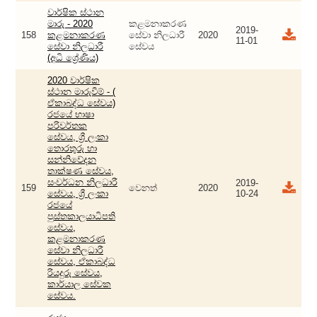
වාර්ෂික ස්ථාන
මාරු - 2020
කළමනාකරණ
2019-
158
කළමනාකරණ
සේවා නිලධාරී
2020
11-01
සේවා නිලධාරී
සේවය
(අධි ශ්‍රේණිය)
2020 වාර්ෂික
ස්ථාන මාරුවීම් - (
ඒකාබද්ධ සේවය)
රජයේ භාෂා
පරිවර්තක
සේවය, ශ්‍රී ලංකා
තොරතුරු හා
සන්නිවේදන
තාක්ෂණ සේවය,
සංවර්ධන නිලධාරී
2019-
159
වෙනත්
2020
සේවය, ශ්‍රී ලංකා
10-24
රජයේ
පුස්තකාලයාධිපති
සේවය,
කළමනාකරණ
සේවා නිලධාරී
සේවය, ඒකාබද්ධ
රියදුරු සේවය,
කාර්යාල සේවක
සේවය.