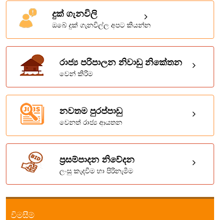
දුක් ගැනවිලි
ඔබේ දුක් ගැනවිල්ල අපට කියන්න
රාජ්‍ය පරිපාලන නිවාඩු නිකේතන
වෙන් කිරිම
නවතම පුරප්පාඩු
වෙනත් රාජ්‍ය ආයතන
ප්‍රසම්පාදන නිවේදන
ලංසු කැදවීම හා පිරිනැමීම
විමසීම්