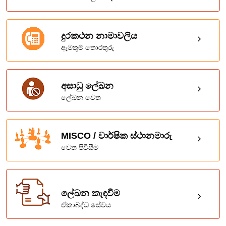
දුරකථන නාමාවලිය
ඇමතුම් තොරතුරු
අසාධු ලේඛන
ලේඛන වෙත
MISCO / වාර්ෂික ස්ථානමාරු
වෙත පිවිසීම
ලේඛන කැඳවීම
ඒකාබද්ධ සේවය