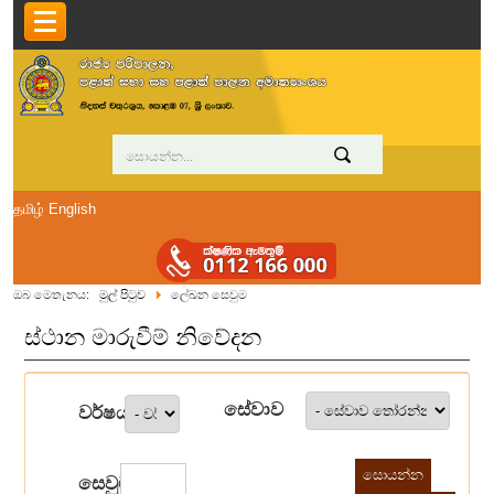
தமிழ்
English
ඔබ මෙතැනය:
මුල් පිටුව
ලේඛන සෙවුම
ස්ථාන මාරුවීම් නිවේදන
සේවාව
වර්ෂය
සෙවුම්