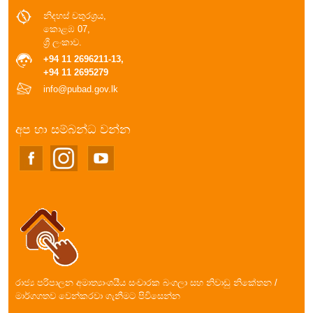
නිදහස් චතුරශ්‍රය,
කොළඹ 07,
ශ්‍රී ලංකාව.
+94 11 2696211-13,
+94 11 2695279
info@pubad.gov.lk
අප හා සම්බන්ධ වන්න
රාජ්‍ය පරිපාලන අමාත්‍යාංශයීය සංචාරක බංගලා සහ නිවාඩු නිකේතන /
මාර්ගගතව වෙන්කරවා ගැනීමට පිවිසෙන්න