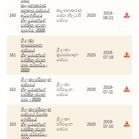
රාජ්‍ය
කළමනාකරණ
සහකාර සේවයේ
කළමනාකරණ
2019-
160
අධිශ්‍රේණියේ
සේවා නිලධාරී
2020
08-21
නිලධරයන්ගේ
සේවය
වාර්ෂික ස්ථාන
මාරුවීම් -2020
ශ්‍රී ලංකා
ක්‍රමසම්පාදන
ශ්‍රී ලංකා
සේවයේ
2019-
ක්‍රමසම්පාදන
161
නිලධරයන්ගේ
2020
07-19
සේවය
වාර්ෂික ස්ථාන
මාරු පටිපාටිය -
2020
ශ්‍රී ලංකා පරිපාලන
සේවයේ
ශ්‍රී ලංකා
2019-
162
නිලධරයන්ගේ
පරිපාලන
2020
07-11
වාර්ෂික ස්ථාන
සේවය
මාරු - 2020
ශ්‍රී ලංකා පරිපාලන
සේවයේ විශේෂ
ශ්‍රී ලංකා
ශ්‍රේණියේ
2019-
පරිපාලන
163
නිලධරයන්ගේ
2020
07-10
සේවය
වාර්ෂික ස්ථාන
මාරු පටිපාටිය -