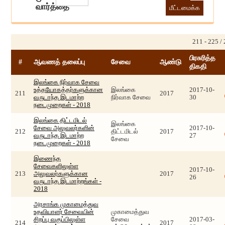
வார்த்தை
211 - 225 /
பிரசுரித்த
#
ஆவணத் தலைப்பு
சேவை
ஆண்டு
திகதி
இலங்கை நிர்வாக சேவை
உத்தயோகத்தர்களுக்கான
இலங்கை
2017-10-
211
2017
வருடாந்த இடமாற்ற
நிர்வாக சேவை
30
நடைமுறைகள் - 2018
இலங்கை திட்டமிடல்
இலங்கை
சேவை அலுவலர்களின்
2017-10-
212
திட்டமிடல்
2017
வருடாந்த இடமாற்ற
27
சேவை
நடைமுறைகள் - 2018
இணைந்த
சேவைகளிலுள்ள
2017-10-
213
அலுவலர்களுக்கான
2017
26
வருடாந்த இடமாற்றங்கள் -
2018
அரசாங்க முகாமைத்துவ
உதவியாளர் சேவையின்
முகாமைத்துவ
சிறப்பு வகுப்பிலுள்ள
சேவை
2017-03-
214
2017