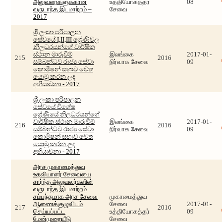
அலுவலர்களுக்கான
உத்தியோகத்தர்
08
வருடாந்த இடமாற்றம் –
சேவை
2017
ශ්‍රී ලංකා පරිපාලන
සේවයේ I,II,III ශ්‍රේණිවල
නිලධරයන්ගේ වාර්ෂික
ස්ථාන මාරුවීම්
இலங்கை
2017-01-
215
2016
සම්බන්ධව රාජ්‍ය සේවා
நிர்வாக சேவை
09
කොමිෂන් සභාව වෙත
යොමු කරන ලද
අභියාචනා - 2017
ශ්‍රී ලංකා පරිපාලන
සේවයේ විශේෂ
ශ්‍රේණියේ නිලධරයන්ගේ
වාර්ෂික ස්ථාන මාරුවීම්
இலங்கை
2017-01-
216
2016
සම්බන්ධව රාජ්‍ය සේවා
நிர்வாக சேவை
09
කොමිෂන් සභාව වෙත
යොමු කරන ලද
අභියාචනා - 2017
அரச முகாமைத்துவ
உதவியாளர் சேவையை
சார்ந்த அலுவலர்களின்
வருடாந்த இடமாற்றம்
சம்பந்தமாக அரச சேவை
முகாமைத்துவ
ஆணைக்குழுவிடம்
சேவை
2017-01-
217
2016
செய்யப்பட்ட
உத்தியோகத்தர்
09
மேன்முறையீடு
சேவை