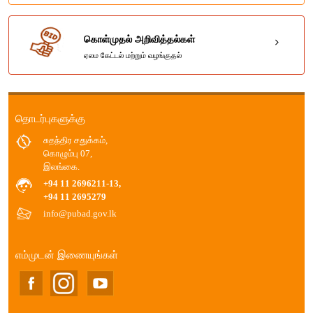
கொள்முதல் அறிவித்தல்கள்
ஏலம கேட்டல் மற்றும் வழங்குதல்
தொடர்புகளுக்கு
சுதந்திர சதுக்கம்,
கொழும்பு 07,
இலங்கை.
+94 11 2696211-13,
+94 11 2695279
info@pubad.gov.lk
எம்முடன் இணையுங்கள்