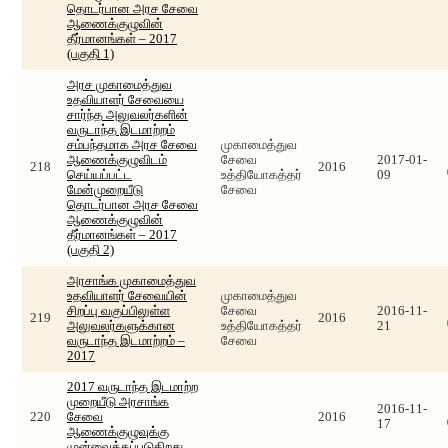
தொடர்பான அரச சேவை
ஆணைக்குழுவின்
தீர்மானங்கள் – 2017
(பகுதி 1)
அரச முகாமைத்துவ
உதவியாளர் சேவையை
சார்ந்த அலுவலர்களின்
வருடாந்த இடமாற்றம்
சம்பந்தமாக அரச சேவை
முகாமைத்துவ
ஆணைக்குழுவிடம்
சேவை
2017-01-
218
2016
செய்யப்பட்ட
உத்தியோகத்தர்
09
மேன்முறையீடு
சேவை
தொடர்பான அரச சேவை
ஆணைக்குழுவின்
தீர்மானங்கள் – 2017
(பகுதி 2)
அரசாங்க முகாமைத்துவ
உதவியாளர் சேவையின்
முகாமைத்துவ
சிறப்பு வகுப்பிலுள்ள
சேவை
2016-11-
219
2016
அலுவலர்களுக்கான
உத்தியோகத்தர்
21
வருடாந்த இடமாற்றம் –
சேவை
2017
2017 வருடாந்த இடமாற்ற
முறையீடு அரசாங்க
2016-11-
220
சேவை
2016
17
ஆணைக்குழுவுக்கு
முன்வைக்கப்படுகிறது