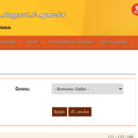
 அறிவுக்கு
கேலரி
செய்திகளும் சம்பவங்களும்
தொடர்புகளுக்கு
சேவை
121 - 135 / 166