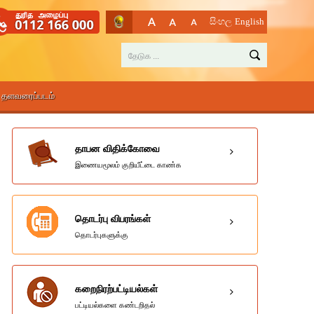
සිංහල
English
தளவரைப்படம்
தாபன விதிக்கோவை
இணையமூலம் குறியீட்டை காண்க
தொடர்பு விபரங்கள்
தொடர்புகளுக்கு
கறைநிரற்பட்டியல்கள்
பட்டியல்களை கண்டறிதல்