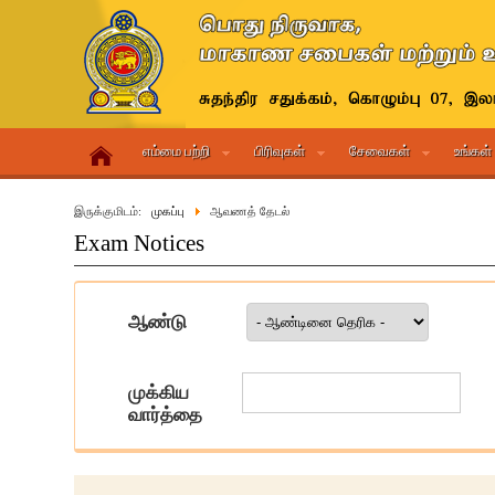
எம்மை பற்றி
பிரிவுகள்
சேவைகள்
உங்கள்
இருக்குமிடம்:
முகப்பு
ஆவணத் தேடல்
Exam Notices
ஆண்டு
முக்கிய
வார்த்தை