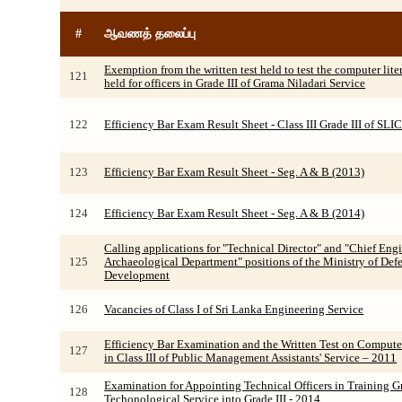
#
ஆவணத் தலைப்பு
Exemption from the written test held to test the computer lit
121
held for officers in Grade III of Grama Niladari Service
122
Efficiency Bar Exam Result Sheet - Class III Grade III of SLI
123
Efficiency Bar Exam Result Sheet - Seg. A & B (2013)
124
Efficiency Bar Exam Result Sheet - Seg. A & B (2014)
Calling applications for "Technical Director" and "Chief Engi
125
Archaeological Department" positions of the Ministry of De
Development
126
Vacancies of Class I of Sri Lanka Engineering Service
Efficiency Bar Examination and the Written Test on Computer 
127
in Class III of Public Management Assistants' Service – 2011
Examination for Appointing Technical Officers in Training G
128
Techonological Service into Grade III - 2014