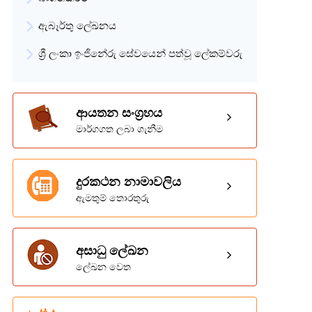
ඇබෑර්තු ලේඛනය
ශ්‍රී ලංකා ඉංජිනේරු සේවයෙන් පත්වූ ලේකම්වරු
ආයතන සංග්‍රහය
මාර්ගගත ලබා ගැනීම
දුරකථන නාමාවලිය
ඇමතුම් තොරතුරු
අසාධු ලේඛන
ලේඛන වෙත