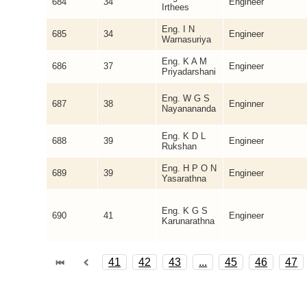
684
34
Engineer
Irthees
Eng. I N
685
34
Engineer
Warnasuriya
Eng. K A M
686
37
Engineer
Priyadarshani
Eng. W G S
687
38
Enginner
Nayanananda
Eng. K D L
688
39
Engineer
Rukshan
Eng. H P O N
689
39
Engineer
Yasarathna
Eng. K G S
690
41
Engineer
Karunarathna
41
42
43
...
45
46
47