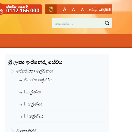
தமிழ்
English
ශ්‍රී ලංකා ඉංජිනේරු සේවය
ජ්‍යෙෂ්ඨතා ලේඛනය
විශේෂ ශ්‍රේණිය
I ශ්‍රේණිය
II ශ්‍රේණිය
III ශ්‍රේණිය
බාගතකිරීම