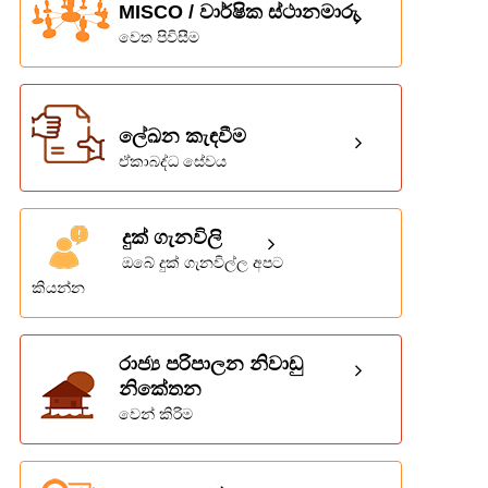
MISCO / වාර්ෂික ස්ථානමාරු
වෙත පිවිසීම
ලේඛන කැඳවීම
ඒකාබද්ධ සේවය
දුක් ගැනවිලි
ඔබේ දුක් ගැනවිල්ල අපට
කියන්න
රාජ්‍ය පරිපාලන නිවාඩු
නිකේතන
වෙන් කිරිම