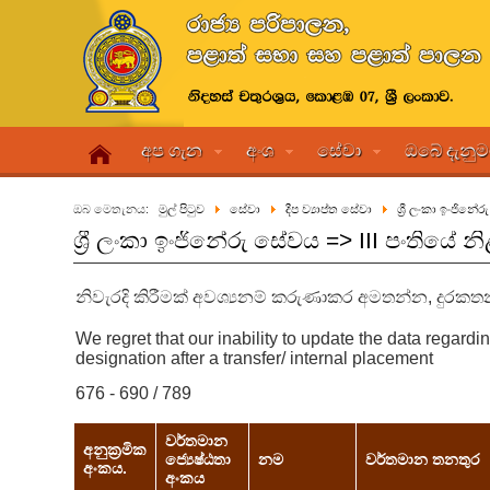
අප ගැන
අංශ
සේවා
ඔබේ දැනු
ඔබ මෙතැනය:
මුල් පිටුව
සේවා
දීප ව්‍යාප්ත සේවා
ශ්‍රී ලංකා ඉංජිනේ
ශ්‍රී ලංකා ඉංජිනේරු සේවය => III පංතියේ 
නිවැරදි කිරීමක් අවශ්‍යනම් කරුණාකර අමතන්න, දුරකතන 
We regret that our inability to update the data regard
designation after a transfer/ internal placement
676 - 690 / 789
වර්තමාන
අනුක්‍රමික
ජ්‍යෙෂ්ඨතා
නම
වර්තමාන තනතුර
අංකය.
අංකය