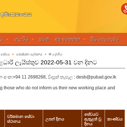
මට
ගැලරිය
පුවත්
අප අමතන්න
පිටු පෙළගැස්ම
රු සේවය
ජ්‍යෙෂ්ඨතා ලේඛනය
III ශ්‍රේණිය
නිළධාරී ලැයිස්තුව 2022-05-31 වන දිනට
අංක:+94 11 2698268, විද්‍යුත් තැපෑල : desb@pubad.gov.lk
ing those who do not inform us their new working place and
සේවයට
වර්තමාන සේවා
උපන් දිනය
ඇතුළත් වූ
කාණ්ඩය
ස්ථානය
දිනය