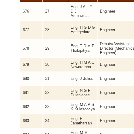
Eng. J A L Y
676
27
D J
Engineer
Ambawala
Eng. H G D G
677
28
Engineer
Hettigedara
Deputy/Assistant
Eng. T D M P
678
29
Director (Mechanica
Thalapitiya
Engineer)
Eng. H M A C
679
30
Engineer
Nawarathna
680
31
Eng. J Julius
Engineer
Eng. N G P
681
32
Engineer
Dulanjanee
Eng. M A P S
682
33
Engineer
K Kulasooriya
Eng. P
683
34
Engineer
Janatharsan
Eng. M M