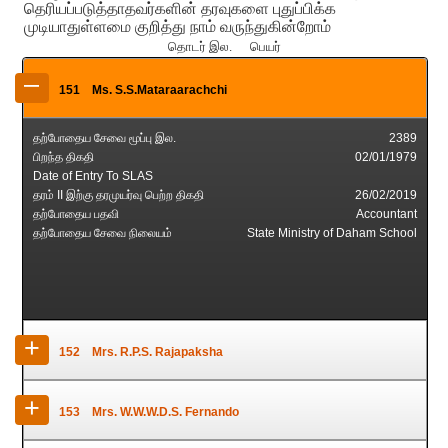
தெரியப்படுத்தாதவர்களின் தரவுகளை புதுப்பிக்க
முடியாதுள்ளமை குறித்து நாம் வருந்துகின்றோம்
தொடர் இல. பெயர்
–
151
Ms. S.S.Mataraarachchi
தற்போதைய சேவை மூப்பு இல.
2389
பிறந்த திகதி
02/01/1979
Date of Entry To SLAS
தரம் II இற்கு தரமுயர்வு பெற்ற திகதி
26/02/2019
தற்போதைய பதவி
Accountant
தற்போதைய சேவை நிலையம்
State Ministry of Daham School
+
152
Mrs. R.P.S. Rajapaksha
தற்போதைய சேவை மூப்பு இல.
2718
+
153
Mrs. W.W.W.D.S. Fernando
பிறந்த திகதி
05/04/1982
Date of Entry To SLAS