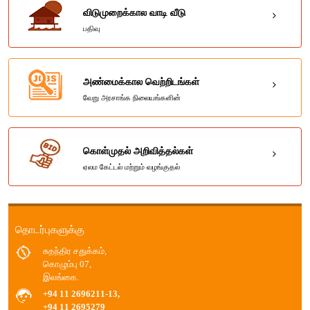
விடுமுறைக்கால வாடி வீடு
பதிவு
அண்மைக்கால வெற்றிடங்கள்
வேறு அரசாங்க நிலையங்களின்
கொள்முதல் அறிவித்தல்கள்
ஏலம கேட்டல் மற்றும் வழங்குதல்
தொடர்புகளுக்கு
சுதந்திர சதுக்கம்,
கொழும்பு 07,
இலங்கை.
+94 11 2696211-13,
+94 11 2695279