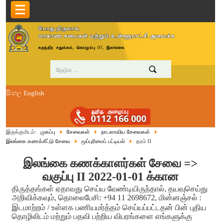
සිංහල
English
இருக்குமிடம்:
முகப்பு
சேவைகள்
நாடளாவிய சேவைகள்
இலங்கை கணக்கீட்டு சேவை
மூப்புரிமைப் பட்டியல்
தரம் II
இலங்கை கணக்காளர்கள் சேவை =>
வகுப்பு II 2022-01-01 க்கான
திருத்தங்கள் ஏதாவது செய்ய வேண்டியிருந்தால், தயவுசெய்து
அறிவிக்கவும், தொலைபேசி: +94 11 2698672, மின்னஞ்சல் :
இடமாற்றம் / உள்ளக பணியமர்த்தம் செய்யப்பட்டதன் பின் புதிய
தொழிலிடம் மற்றும் பதவி பற்றிய விபரங்களை எங்களுக்கு