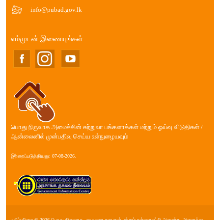
info@pubad.gov.lk
எம்முடன் இணையுங்கள்
பொது நிருவாக அமைச்சின் சுற்றுலா பங்களாக்கள் மற்றும் ஓய்வு விடுதிகள் /
ஆன்லைனில் முன்பதிவு செய்ய உள்நுழையவும்
இற்றைப்படுத்தியது: 07-08-2026.
பதிப்புரிமை © 2026 பொது நிருவாக, மாகாண சபை௧ள் மற்றும் உள்ளூராட்சி அமைச்சு. அனைத்து