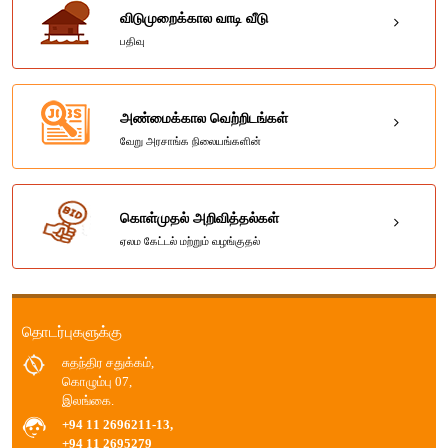
விடுமுறைக்கால வாடி வீடு
பதிவு
அண்மைக்கால வெற்றிடங்கள்
வேறு அரசாங்க நிலையங்களின்
கொள்முதல் அறிவித்தல்கள்
ஏலம கேட்டல் மற்றும் வழங்குதல்
தொடர்புகளுக்கு
சுதந்திர சதுக்கம்,
கொழும்பு 07,
இலங்கை.
+94 11 2696211-13,
+94 11 2695279