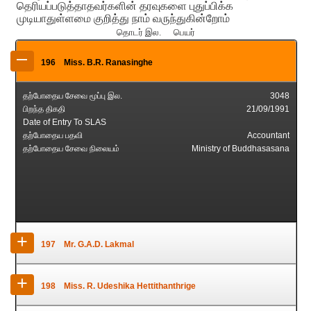
தெரியப்படுத்தாதவர்களின் தரவுகளை புதுப்பிக்க
முடியாதுள்ளமை குறித்து நாம் வருந்துகின்றோம்
தொடர் இல. பெயர்
–
196
Miss. B.R. Ranasinghe
தற்போதைய சேவை மூப்பு இல.
3048
பிறந்த திகதி
21/09/1991
Date of Entry To SLAS
தற்போதைய பதவி
Accountant
தற்போதைய சேவை நிலையம்
Ministry of Buddhasasana
+
197
Mr. G.A.D. Lakmal
தற்போதைய சேவை மூப்பு இல.
3049
+
198
Miss. R. Udeshika Hettithanthrige
பிறந்த திகதி
07/06/1905
Date of Entry To SLAS