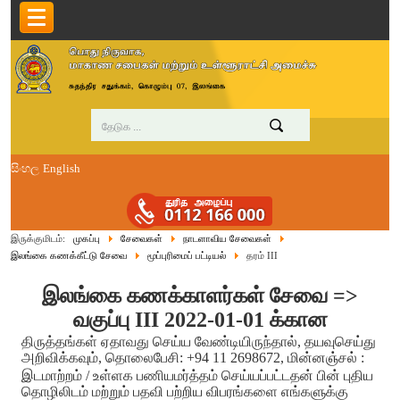
සිංහල
English
இருக்குமிடம்:
முகப்பு
சேவைகள்
நாடளாவிய சேவைகள்
இலங்கை கணக்கீட்டு சேவை
மூப்புரிமைப் பட்டியல்
தரம் III
இலங்கை கணக்காளர்கள் சேவை =>
வகுப்பு III 2022-01-01 க்கான
திருத்தங்கள் ஏதாவது செய்ய வேண்டியிருந்தால், தயவுசெய்து
அறிவிக்கவும், தொலைபேசி: +94 11 2698672, மின்னஞ்சல் :
இடமாற்றம் / உள்ளக பணியமர்த்தம் செய்யப்பட்டதன் பின் புதிய
தொழிலிடம் மற்றும் பதவி பற்றிய விபரங்களை எங்களுக்கு