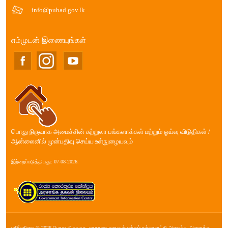
info@pubad.gov.lk
எம்முடன் இணையுங்கள்
பொது நிருவாக அமைச்சின் சுற்றுலா பங்களாக்கள் மற்றும் ஓய்வு விடுதிகள் /
ஆன்லைனில் முன்பதிவு செய்ய உள்நுழையவும்
இற்றைப்படுத்தியது: 07-08-2026.
பதிப்புரிமை © 2026 பொது நிருவாக, மாகாண சபை௧ள் மற்றும் உள்ளூராட்சி அமைச்சு. அனைத்து