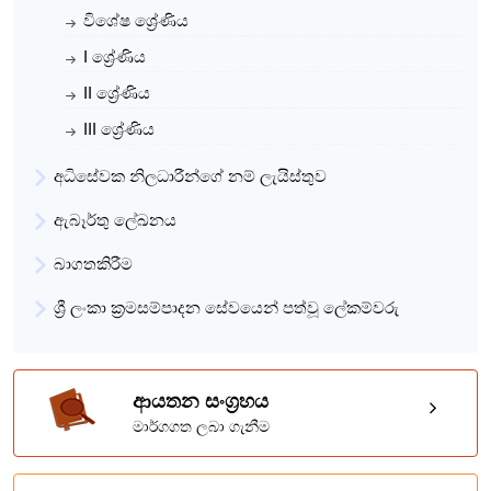
වර්තමාන සේවා ස්ථානය
Ministry of Justice
විශේෂ ශ්‍රේණිය
I ශ්‍රේණිය
II ශ්‍රේණිය
III ශ්‍රේණිය
අධිසේවක නිලධාරීන්ගේ නම් ලැයිස්තුව
ඇබෑර්තු ලේඛනය
බාගතකිරීම
ශ්‍රී ලංකා ක්‍රමසම්පාදන සේවයෙන් පත්වූ ලේකම්වරු
ආයතන සංග්‍රහය
මාර්ගගත ලබා ගැනීම