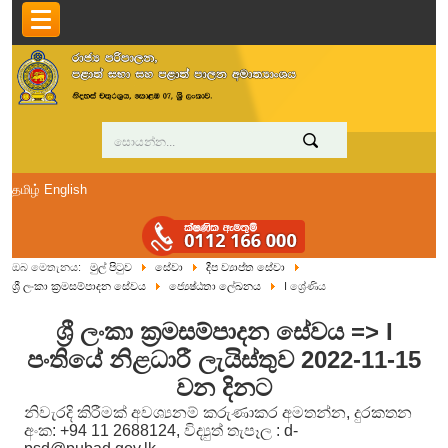
தமிழ்
English
ඔබ මෙතැනය:
මුල් පිටුව
සේවා
දීප ව්‍යාප්ත සේවා
ශ්‍රී ලංකා ක්‍රමසම්පාදන සේවය
ජ්‍යෙෂ්ඨතා ලේඛනය
I ශ්‍රේණිය
ශ්‍රී ලංකා ක්‍රමසම්පාදන සේවය => I
පංතියේ නිළධාරී ලැයිස්තුව 2022-11-15
වන දිනට
නිවැරදි කිරීමක් අවශ්‍යනම් කරුණාකර අමතන්න, දුරකතන
අංක: +94 11 2688124, විද්‍යුත් තැපෑල : d-