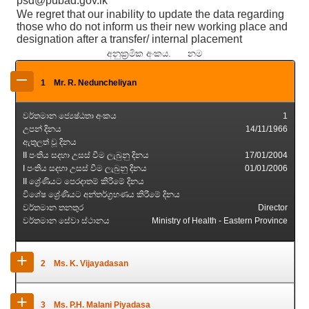
psd@pubad.gov.lk
We regret that our inability to update the data regarding
those who do not inform us their new working place and
designation after a transfer/ internal placement
අනුක්‍රමික අංකය. නම
–
1
Mr. R. Neduncheliyan
වර්තමාන ජ්‍යෙෂ්ඨතා අංකය
1
උපන් දිනය
14/11/1966
ඇතුලත් වූ දිනය
II පංතිය සදහා උසස් වීම ලැබුනු දිනය
17/01/2004
I පංතිය සදහා උසස් වීම ලැබුනු දිනය
01/01/2006
II ශ්‍රේණියට පෙරදාතම් කිරීමේ දිනය
විශේෂ ශ්‍රේණියට අන්තර්ග්‍රහණය කිරීමේ දිනය
වර්තමාන තනතුර
Director
වර්තමාන සේවා ස්ථානය
Ministry of Health - Eastern Province
+
2
Ms. K. Vijayadasan
වර්තමාන ජ්‍යෙෂ්ඨතා අංකය
2
+
3
Ms. P.H. Malani Piyadasa