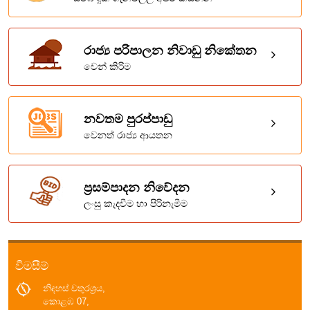
රාජ්‍ය පරිපාලන නිවාඩු නිකේතන
වෙන් කිරිම
නවතම පුරප්පාඩු
වෙනත් රාජ්‍ය ආයතන
ප්‍රසම්පාදන නිවේදන
ලංසු කැදවීම හා පිරිනැමීම
විමසීම්
නිදහස් චතුරශ්‍රය,
කොළඹ 07,