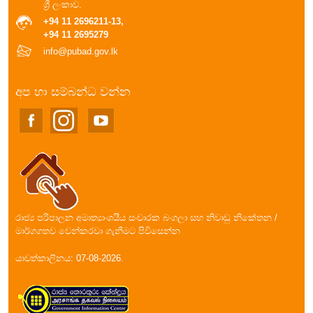
ශ්‍රී ලංකාව.
+94 11 2696211-13,
+94 11 2695279
info@pubad.gov.lk
අප හා සම්බන්ධ වන්න
රාජ්‍ය පරිපාලන අමාත්‍යාංශයීය සංචාරක බංගලා සහ නිවාඩු නිකේතන /
මාර්ගගතව වෙන්කරවා ගැනීමට පිවිසෙන්න
යාවත්කාලිනය: 07-08-2026.