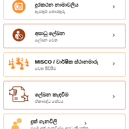
දුරකථන නාමාවලිය
ඇමතුම් තොරතුරු
අසාධු ලේඛන
ලේඛන වෙත
MISCO / වාර්ෂික ස්ථානමාරු
වෙත පිවිසීම
ලේඛන කැඳවීම
ඒකාබද්ධ සේවය
දුක් ගැනවිලි
ඔබේ දුක් ගැනවිල්ල අපට කියන්න