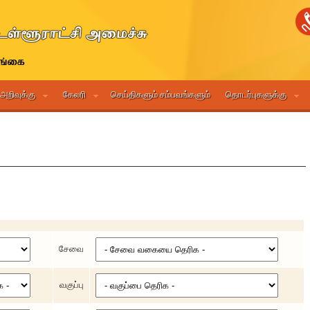
 அறிவுக்கு
கேலரி
செய்திகளும் சம்பவங்களும்
தொடர்புகளுக்கு
சேவை
வகுப்பு