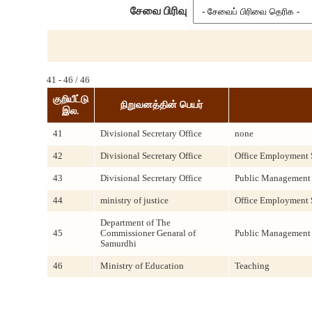
சேவை பிரிவு
41 - 46 / 46
குறியீட்டு
நிறுவனத்தின் பெயர்
இல.
41
Divisional Secretary Office
none
42
Divisional Secretary Office
Office Employment 
43
Divisional Secretary Office
Public Management 
44
ministry of justice
Office Employment 
Department of The
45
Commissioner Genaral of
Public Management 
Samurdhi
46
Ministry of Education
Teaching