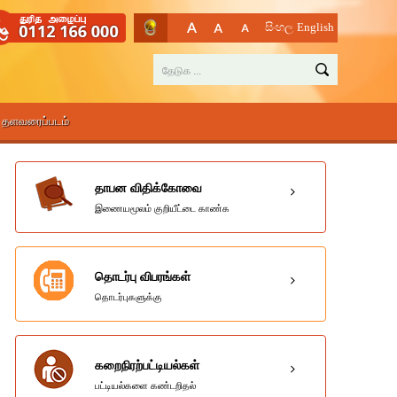
සිංහල
English
தளவரைப்படம்
தாபன விதிக்கோவை
இணையமூலம் குறியீட்டை காண்க
தொடர்பு விபரங்கள்
தொடர்புகளுக்கு
கறைநிரற்பட்டியல்கள்
பட்டியல்களை கண்டறிதல்