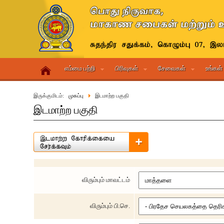
எம்மை பற்றி
பிரிவுகள்
சேவைகள்
உங்கள்
இருக்குமிடம்:
முகப்பு
இடமாற்ற பகுதி
இடமாற்ற பகுதி
விரும்பும் மாவட்டம்
விரும்பும் பி.செ.