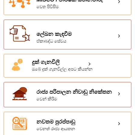
වෙත පිවිසීම
ලේඛන කැඳවීම
ඒකාබද්ධ සේවය
දුක් ගැනවිලි
ඔබේ දුක් ගැනවිල්ල අපට කියන්න
රාජ්‍ය පරිපාලන නිවාඩු නිකේතන
වෙන් කිරිම
නවතම පුරප්පාඩු
වෙනත් රාජ්‍ය ආයතන