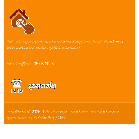
රාජ්‍ය පරිපාලන අමාත්‍යාංශයීය සංචාරක බංගලා සහ නිවාඩු නිකේතන /
මාර්ගගතව වෙන්කරවා ගැනීමට පිවිසෙන්න
යාවත්කාලිනය: 05-08-2026.
කතුහිමිකම © 2026 රාජ්‍ය පරිපාලන, පළාත් සභා සහ පළාත් පාලන
අමාත්‍යාංශය. සියළු හිමිකම් ඇවිරිනි.