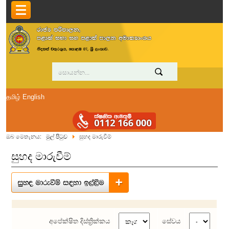
தமிழ்
English
ඔබ මෙතැනය:
මුල් පිටුව
සුහද මාරුවීම්
සුහද මාරුවීම්
අපේක්ෂිත දිස්ත්‍රික්කය
සේවය