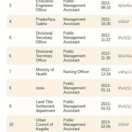
Executive
Public
2012-
කුරුණෑ
3
Engineers
Management
08-10
Office
Assistant
Pradeshiya
Management
2012-
4
ගම්පහ
Sabha
Assistant
10-30
Divisional
Public
2012-
කෑගල්ල
5
Secretary
Management
11-22
Office
Assistant
Divisional
Public
2012-
කුරුණෑ
6
Secretary
Management
11-30
Office
Assistant
Ministry of
2012-
7
Nursing Officer
කොළඹ
Health
12-24
Public
2013-
කෑගල්ල
8
none
Management
01-11
Assistant
Land Title
Public
2013-
කෑගල්ල
9
Settlement
Management
01-21
department
Assistant
Urban
Public
2013-
ගම්පහ
10
Council of
Management
02-06
Kegalle
Assistant