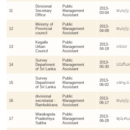
Divisional
Public
2013-
කෑගල්ල
11
Secretary
Management
03-04
Office
Assistant
Ministry of
Public
2013-
කෑගල්ල
12
Provincial
Management
04-08
council
Assistant
Kegalle
Public
2013-
ගම්පහ
13
Urban
Management
04-18
Council
Assistant
Survey
Public
2013-
වව්නියා
14
Department
Management
05-30
of Sri Lanka
Assistant
Survey
Public
2013-
කොළඹ
15
Department
Management
06-02
of Sri Lanka
Assistant
divisional
Public
2013-
කෑගල්ල
16
secretariat -
Management
06-17
Rambukkana
Assistant
Warakapola
Public
2013-
කුරුණෑ
17
Pradeshiya
Management
06-28
Sabha
Assistant