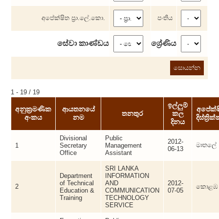
අපේක්ෂිත ප්‍රා.ලේ.කො.
පංතිය
සේවා කාණ්ඩය
ශ්‍රේණිය
1 - 19 / 19
ඉල්ලුම්
අනුක්‍රමණික
ආයතනයේ
අපේක්ෂ
තනතුර
කල
අංකය
නම
දිස්ත්‍රි
දිනය
Divisional
Public
2012-
මාතලේ
1
Secretary
Management
06-13
Office
Assistant
SRI LANKA
Department
INFORMATION
of Technical
AND
2012-
2
කොළඹ
Education &
COMMUNICATION
07-05
Training
TECHNOLOGY
SERVICE