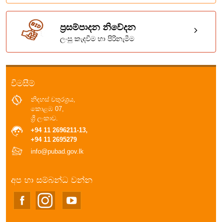
ප්‍රසම්පාදන නිවේදන
ලංසු කැදවීම හා පිරිනැමීම
විමසීම්
නිදහස් චතුරශ්‍රය,
කොළඹ 07,
ශ්‍රී ලංකාව.
+94 11 2696211-13,
+94 11 2695279
info@pubad.gov.lk
අප හා සම්බන්ධ වන්න