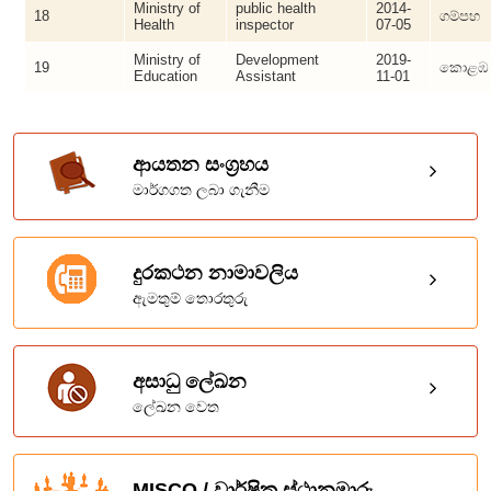
Ministry of
public health
2014-
18
ගම්පහ
Health
inspector
07-05
Ministry of
Development
2019-
19
කොළඹ
Education
Assistant
11-01
ආයතන සංග්‍රහය
මාර්ගගත ලබා ගැනීම
දුරකථන නාමාවලිය
ඇමතුම් තොරතුරු
අසාධු ලේඛන
ලේඛන වෙත
MISCO / වාර්ෂික ස්ථානමාරු