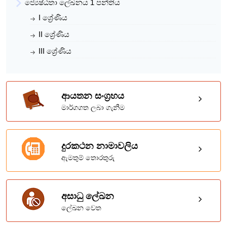
ජ්‍යෙෂ්ඨතා ලේඛනය 1 පන්තිය
I ශ්‍රේණිය
II ශ්‍රේණිය
III ශ්‍රේණිය
ආයතන සංග්‍රහය
මාර්ගගත ලබා ගැනීම
දුරකථන නාමාවලිය
ඇමතුම් තොරතුරු
අසාධු ලේඛන
ලේඛන වෙත