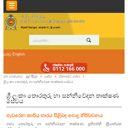
தமிழ்
English
ඔබ මෙතැනය:
මුල් පිටුව
සේවා
ඒකාබද්ධ සේවා
ශ්‍රී ලංකා තොරතුරු හා සන්නිවේදන තාක්ෂණ සේවය
ශ්‍රී ලංකා තොරතුරු හා සන්නිවේදන තාක්ෂණ
සේවය
පැවරෙන කාර්ය භාරය පිළිබඳ පොදු නිර්වචනය
රාජ්‍ය තොරතුරු හා සන්නිවේදන තාක්ෂණ ප්‍රතිපත්ති ක්‍රියාත්මක