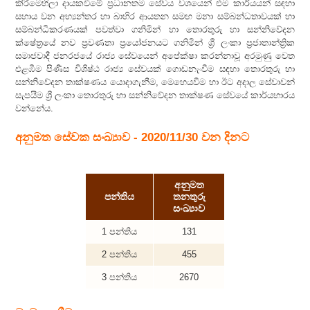
කිරීමෙහිලා දායකවීමේ ප්‍රධානතම සේවය වශයෙන් එම කාර්යයන් සඳහා
සහාය වන අභ්‍යන්තර හා බාහිර ආයතන සමඟ මනා සම්බන්ධතාවයක් හා
සම්බන්ධීකරණයක් පවත්වා ගනිමින් හා තොරතුරු හා සන්නිවේදන
ක්ෂේත්‍රයේ නව ප්‍රවණතා ප්‍රයෝජනයට ගනිමින් ශ්‍රී ලංකා ප්‍රජාතාන්ත්‍රික
සමාජවාදී ජනරජයේ රාජ්‍ය සේවයෙන් අපේක්ෂා කරන්නාවූ අරමුණු වෙත
එළඹීම පිණිස විශිෂ්ඨ රාජ්‍ය සේවයක් ගොඩනැංවීම සඳහා තොරතුරු හා
සන්නිවේදන තාක්ෂණය යොදාගැනීම, මෙහෙයවීම හා ඊට අදාල සේවාවන්
සැපයීම ශ්‍රී ලංකා තොරතුරු හා සන්නිවේදන තාක්ෂණ සේවයේ කාර්යභාරය
වන්නේය.
අනුමත සේවක සංඛ්‍යාව - 2020/11/30 වන දිනට
අනුමත
පන්තිය
තනතුරු
සංඛ්‍යාව
1 පන්තිය
131
2 පන්තිය
455
3 පන්තිය
2670