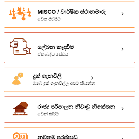
MISCO / වාර්ෂික ස්ථානමාරු
වෙත පිවිසීම
ලේඛන කැඳවීම
ඒකාබද්ධ සේවය
දුක් ගැනවිලි
ඔබේ දුක් ගැනවිල්ල අපට කියන්න
රාජ්‍ය පරිපාලන නිවාඩු නිකේතන
වෙන් කිරිම
නවතම පුරප්පාඩු