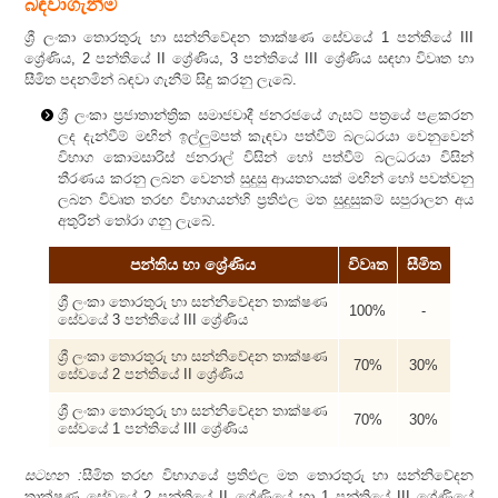
බඳවාගැනීම
ශ්‍රී ලංකා තොරතුරු හා සන්නිවේදන තාක්ෂණ සේවයේ 1 පන්තියේ III
‍ශ්‍රේණිය, 2 පන්තියේ II ‍ශ්‍රේණිය, 3 පන්තියේ III ‍ශ්‍රේණිය සඳහා විවෘත හා
සීමිත පදනමින් බඳවා ගැනීම් සිදු කරනු ලැබේ.
ශ්‍රී ලංකා ප්‍රජාතාන්ත්‍රික සමාජවාදී ජනරජයේ ගැසට් පත්‍රයේ පළකරන
ලද දැන්වීම් මඟින් ඉල්ලුම්පත් කැඳවා පත්වීම් බලධරයා වෙනුවෙන්
විභාග කොමසාරිස් ජනරාල් විසින් හෝ පත්වීම් බලධරයා විසින්
තීරණය කරනු ලබන වෙනත් සුදුසු ආයතනයක් මඟින් හෝ පවත්වනු
ලබන විවෘත තරඟ විභාගයන්හි ප්‍රතිඵල මත සුදුසුකම් සපුරාලන අය
අතුරින් තෝරා ගනු ලැබේ.
පන්තිය හා ශ්‍රේණිය
විවෘත
සීමිත
ශ්‍රී ලංකා තොරතුරු හා සන්නිවේදන තාක්ෂණ
100%
-
සේවයේ 3 පන්තියේ III ශ්‍රේණිය
ශ්‍රී ලංකා තොරතුරු හා සන්නිවේදන තාක්ෂණ
70%
30%
සේවයේ 2 පන්තියේ II ශ්‍රේණිය
ශ්‍රී ලංකා තොරතුරු හා සන්නිවේදන තාක්ෂණ
70%
30%
සේවයේ 1 පන්තියේ III ශ්‍රේණිය
සටහන :
සීමිත තරඟ විභාගයේ ප්‍රතිඵල මත තොරතුරු හා සන්නිවේදන
තාක්ෂණ සේවයේ 2 පන්තියේ II ශ්‍රේණියේ හා 1 පන්තියේ III ශ්‍රේණියේ