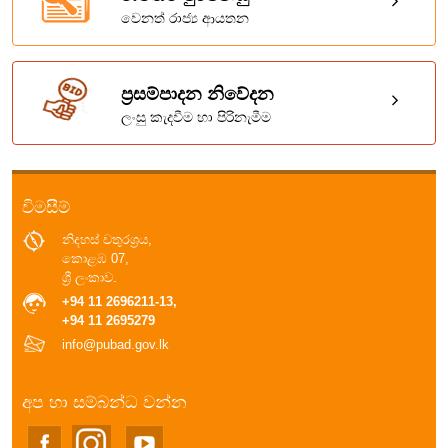
වෙනත් රාජ්‍ය ආයතන
ප්‍රසම්පාදන නිවේදන
ලංසු කැදවීම හා පිරිනැමීම
විමසීම්
නිදහස් චතුරශ්‍රය,
කොළඹ 07,
ශ්‍රී ලංකාව.
+94 11 2696211-13,
+94 11 2695279
info@pubad.gov.lk
අප හා සම්බන්ධ වන්න