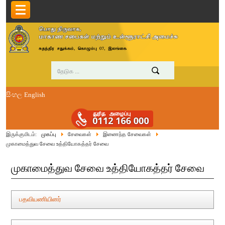
සිංහල
English
இருக்குமிடம்:
முகப்பு
சேவைகள்
இணைந்த சேவைகள்
முகாமைத்துவ சேவை உத்தியோகத்தர் சேவை
முகாமைத்துவ சேவை உத்தியோகத்தர் சேவை
பதவியணியினர்
35500