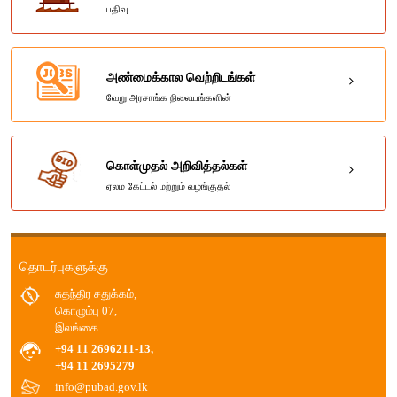
பதிவு
அண்மைக்கால வெற்றிடங்கள்
வேறு அரசாங்க நிலையங்களின்
கொள்முதல் அறிவித்தல்கள்
ஏலம கேட்டல் மற்றும் வழங்குதல்
தொடர்புகளுக்கு
சுதந்திர சதுக்கம்,
கொழும்பு 07,
இலங்கை.
+94 11 2696211-13,
+94 11 2695279
info@pubad.gov.lk