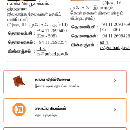
Implementation of
(அலகு IV -
Democratic Socialist
2010.11.23
ஈ.எஸ்.டபிள்யூ.எஸ்.எம்.
KB]
Public
Republic of Sri Lanka
மு.சே.உ.சே. இடமாற்றம்,
15/2006
2006.08.03
தர்மதாஸா
Management
No 1681/29
கொள்கைகள் கிளை மற்றும்
இணைந்த சேவைகள் உதவிப்
Assistants’ Service
விஷேட தரம்)
பணிப்பாளர்
+94 11 2693769
(அலகு III - மு.சே.உ.சே. தரம் III)
தொலைபேசி
:
(Ext - 506)
+94 11 2699400
தொலைபேசி
:
(Ext - 508)
தொலைநகல்
:
+94 11 2698428
தொலைநகல்
:
+94 11 2692254
ad-4-
மின்னஞ்சல்
:
cs@pubad.gov.l
ad-3-
மின்னஞ்சல்
:
cs@pubad.gov.lk
தாபன விதிக்கோவை
இணையமூலம் குறியீட்டை காண்க
தொடர்பு விபரங்கள்
தொடர்புகளுக்கு