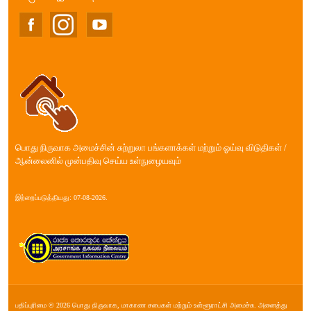
பொது நிருவாக அமைச்சின் சுற்றுலா பங்களாக்கள் மற்றும் ஓய்வு விடுதிகள் /
ஆன்லைனில் முன்பதிவு செய்ய உள்நுழையவும்
இற்றைப்படுத்தியது: 07-08-2026.
பதிப்புரிமை © 2026 பொது நிருவாக, மாகாண சபை௧ள் மற்றும் உள்ளூராட்சி அமைச்சு. அனைத்து