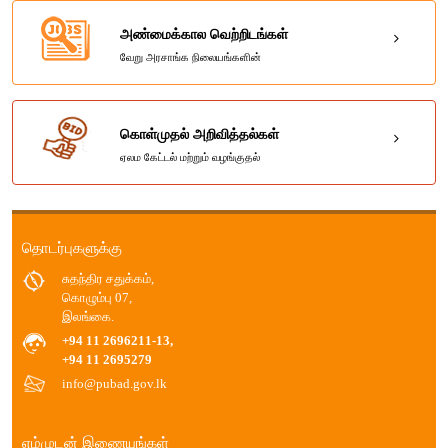
அண்மைக்கால வெற்றிடங்கள்
வேறு அரசாங்க நிலையங்களின்
கொள்முதல் அறிவித்தல்கள்
ஏலம கேட்டல் மற்றும் வழங்குதல்
தொடர்புகளுக்கு
சுதந்திர சதுக்கம்,
கொழும்பு 07,
இலங்கை.
+94 11 2696211-13,
+94 11 2695279
info@pubad.gov.lk
எம்முடன் இணையுங்கள்