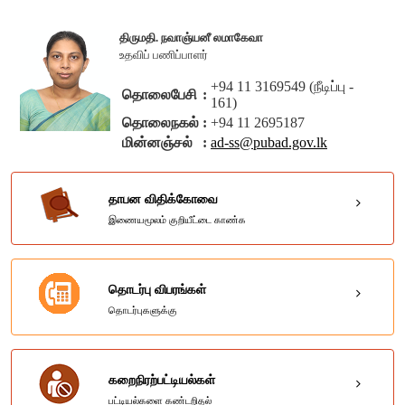
திருமதி. நவாஞ்யனீ லமாகேவா
உதவிப் பணிப்பாளர்
+94 11 3169549 (நீடிப்பு -
தொலைபேசி
:
161)
தொலைநகல்
:
+94 11 2695187
மின்னஞ்சல்
:
ad-ss@pubad.gov.lk
தாபன விதிக்கோவை
இணையமூலம் குறியீட்டை காண்க
தொடர்பு விபரங்கள்
தொடர்புகளுக்கு
கறைநிரற்பட்டியல்கள்
பட்டியல்களை கண்டறிதல்