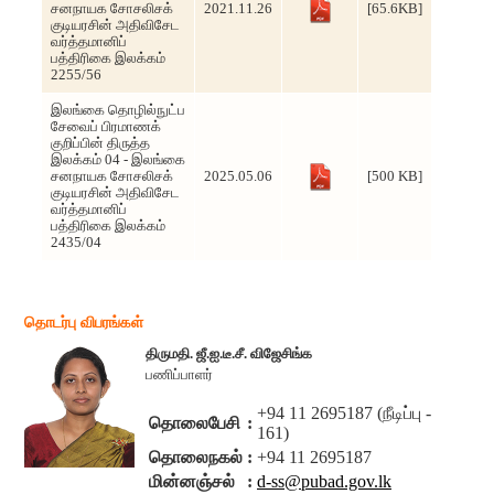
சனநாயக சோசலிசக்
2021.11.26
[65.6KB]
குடியரசின் அதிவிசேட
வர்த்தமானிப்
பத்திரிகை இலக்கம்
2255/56
இலங்கை தொழில்நுட்ப
சேவைப் பிரமாணக்
குறிப்பின் திருத்த
இலக்கம் 04 - இலங்கை
சனநாயக சோசலிசக்
2025.05.06
[500 KB]
குடியரசின் அதிவிசேட
வர்த்தமானிப்
பத்திரிகை இலக்கம்
2435/04
தொடர்பு விபரங்கள்
திருமதி. ஜீ.ஐ.டீ.சீ. விஜேசிங்க
பணிப்பாளர்
+94 11 2695187 (நீடிப்பு -
தொலைபேசி
:
161)
தொலைநகல்
:
+94 11 2695187
மின்னஞ்சல்
:
d-ss@pubad.gov.lk