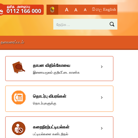
සිංහල
English
தளவரைப்படம்
தாபன விதிக்கோவை
இணையமூலம் குறியீட்டை காண்க
தொடர்பு விபரங்கள்
தொடர்புகளுக்கு
கறைநிரற்பட்டியல்கள்
பட்டியல்களை கண்டறிதல்