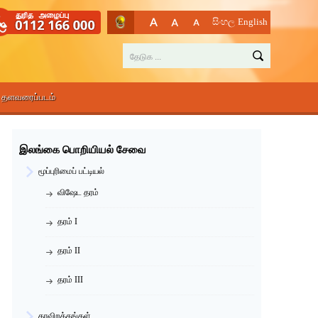
සිංහල
English
தளவரைப்படம்
இலங்கை பொறியியல் சேவை
மூப்புரிமைப் பட்டியல்
விஷேட தரம்
தரம் I
தரம் II
தரம் III
தரவிறக்கங்கள்