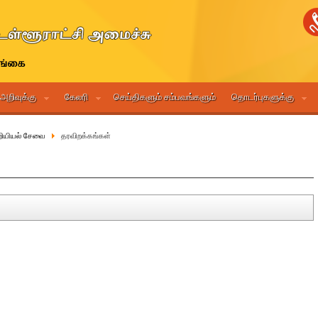
 அறிவுக்கு
கேலரி
செய்திகளும் சம்பவங்களும்
தொடர்புகளுக்கு
ியியல் சேவை
தரவிறக்கங்கள்
திகதி
பதிவிறக்க
அளவு
டிப்படையில்
2026.03.17
[379 KB]
ை விசேட தரத்துக்கு
2026.02.09
[246 KB]