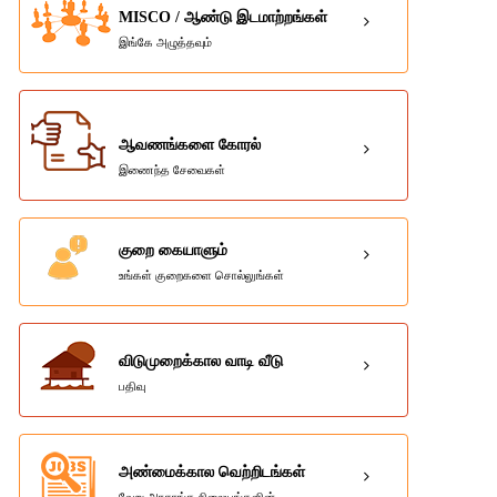
MISCO / ஆண்டு இடமாற்றங்கள்
இங்கே அழுத்தவும்
ஆவணங்களை கோரல்
இணைந்த சேவைகள்
குறை கையாளும்
உங்கள் குறைகளை சொல்லுங்கள்
விடுமுறைக்கால வாடி வீடு
பதிவு
அண்மைக்கால வெற்றிடங்கள்